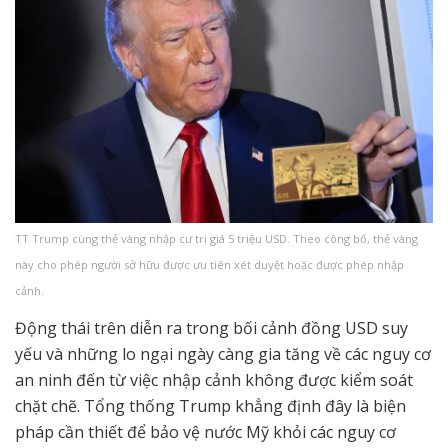
TT Trump cùng thẻ vàng nhập cư trị giá 5 triệu USD. Theo công bố, thẻ vàng
này cho phép người sở hữu được ưu tiên xét duyệt hoặc được phép nhập
cảnh.
Động thái trên diễn ra trong bối cảnh đồng USD suy
yếu và những lo ngại ngày càng gia tăng về các nguy cơ
an ninh đến từ việc nhập cảnh không được kiểm soát
chặt chẽ. Tổng thống Trump khẳng định đây là biện
pháp cần thiết để bảo vệ nước Mỹ khỏi các nguy cơ