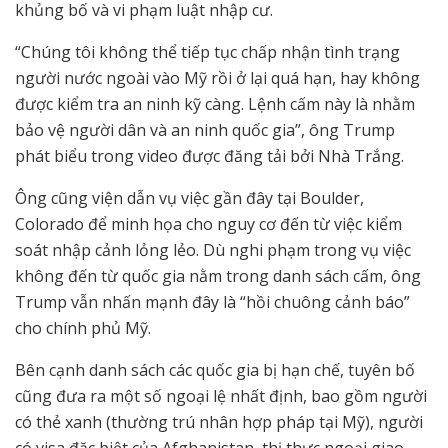
khủng bố và vi phạm luật nhập cư.
“Chúng tôi không thể tiếp tục chấp nhận tình trạng
người nước ngoài vào Mỹ rồi ở lại quá hạn, hay không
được kiểm tra an ninh kỹ càng. Lệnh cấm này là nhằm
bảo vệ người dân và an ninh quốc gia”, ông Trump
phát biểu trong video được đăng tải bởi Nhà Trắng.
Ông cũng viện dẫn vụ việc gần đây tại Boulder,
Colorado để minh họa cho nguy cơ đến từ việc kiểm
soát nhập cảnh lỏng lẻo. Dù nghi phạm trong vụ việc
không đến từ quốc gia nằm trong danh sách cấm, ông
Trump vẫn nhấn mạnh đây là “hồi chuông cảnh báo”
cho chính phủ Mỹ.
Bên cạnh danh sách các quốc gia bị hạn chế, tuyên bố
cũng đưa ra một số ngoại lệ nhất định, bao gồm người
có thẻ xanh (thường trú nhân hợp pháp tại Mỹ), người
có visa đặc biệt của Afghanistan, thị thực ngoại giao,