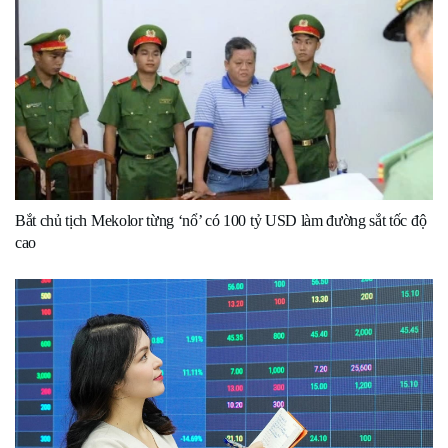
Bắt chủ tịch Mekolor từng ‘nổ’ có 100 tỷ USD làm đường sắt tốc độ
cao