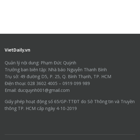
VietDaily.vn
Quản lý nội dung: Phạm Đức Quỳnh
Trưởng ban biên tập: Nhà báo Nguyễn Thanh Bình
Trụ sở: 49 đường D5, P. 25, Q. Bình Thạnh, TP. HCM
Điện thoại: 028 3602 4005 – 0919 099 989
Email: ducquynh001@gmail.com
Giấy phép hoạt động số 65/GP-TTĐT do Sở Thông tin và Truyền
thông TP. HCM cấp ngày 4-10-2019