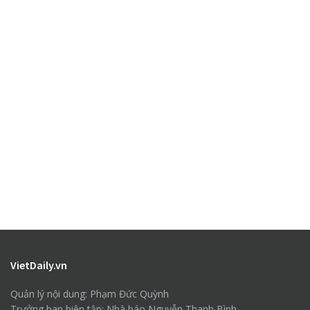
VietDaily.vn
Quản lý nội dung: Phạm Đức Quỳnh
Trưởng ban biên tập: Nhà báo Nguyễn Thanh Bình