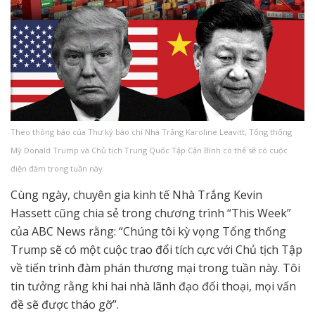
Theo thông báo của Thư ký báo chí Nhà Trắng Karoline Leavitt, Tổng thống
Mỹ Donald Trump và Chủ tịch Trung Quốc Tập Cận Bình có thể sẽ có cuộc
điện đàm trong tuần này
Cùng ngày, chuyên gia kinh tế Nhà Trắng Kevin
Hassett cũng chia sẻ trong chương trình “This Week”
của ABC News rằng: “Chúng tôi kỳ vọng Tổng thống
Trump sẽ có một cuộc trao đổi tích cực với Chủ tịch Tập
về tiến trình đàm phán thương mại trong tuần này. Tôi
tin tưởng rằng khi hai nhà lãnh đạo đối thoại, mọi vấn
đề sẽ được tháo gỡ”.