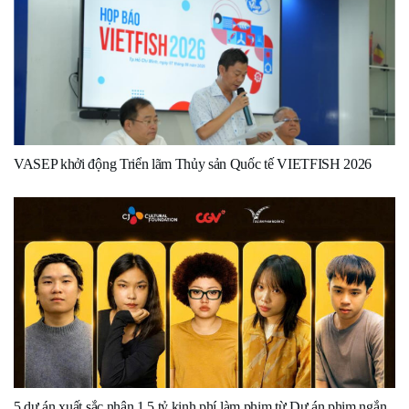
VASEP khởi động Triển lãm Thủy sản Quốc tế VIETFISH 2026
5 dự án xuất sắc nhận 1,5 tỷ kinh phí làm phim từ Dự án phim ngắn