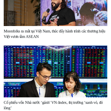
Moonfolks ra mắt tại Việt Nam, thúc đẩy hành trình các thương hiệu
Việt vươn tầm ASEAN
Cổ phiếu vốn Nhà nước ‘gánh’ VN-Index, thị trường ‘xanh vỏ, đỏ
lòng’