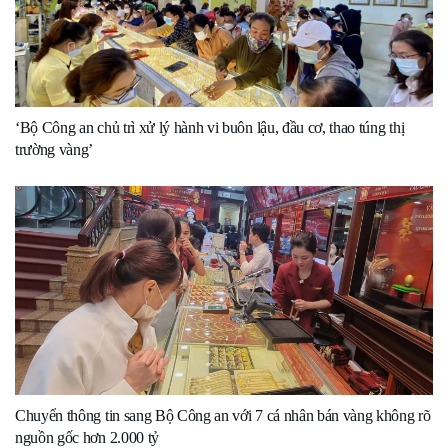
‘Bộ Công an chủ trì xử lý hành vi buôn lậu, đầu cơ, thao túng thị
trường vàng’
Chuyển thông tin sang Bộ Công an với 7 cá nhân bán vàng không rõ
nguồn gốc hơn 2.000 tỷ