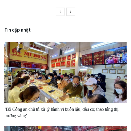
Tin cập nhật
‘Bộ Công an chủ trì xử lý hành vi buôn lậu, đầu cơ, thao túng thị
trường vàng’