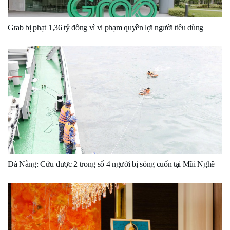
Grab bị phạt 1,36 tỷ đồng vì vi phạm quyền lợi người tiêu dùng
Đà Nẵng: Cứu được 2 trong số 4 người bị sóng cuốn tại Mũi Nghê