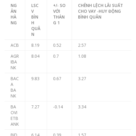
NG
LSC
+/- SO
CHÊNH LỆCH LÃI SUẤT
ÂN
V
VỚI
CHO VAY -HUY ĐỘNG
HÀ
BÌN
THÁN
BÌNH QUÂN
NG
H
G 1
QUÂ
N
ACB
8.19
0.52
2.57
AGR
8.04
0.7
1.08
IBA
NK
BAC
9.83
0.67
3.27
A
BA
NK
BA
7.27
-0.14
3.34
OVI
ETB
ANK
BID
6.14
0.39
1.57