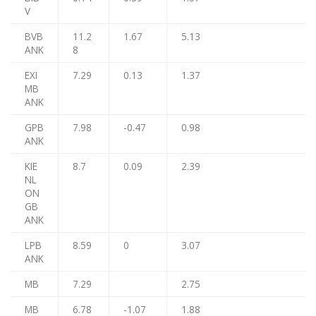
V
BVB
11.2
1.67
5.13
ANK
8
EXI
7.29
0.13
1.37
MB
ANK
GPB
7.98
-0.47
0.98
ANK
KIE
8.7
0.09
2.39
NL
ON
GB
ANK
LPB
8.59
0
3.07
ANK
MB
7.29
2.75
MB
6.78
-1.07
1.88