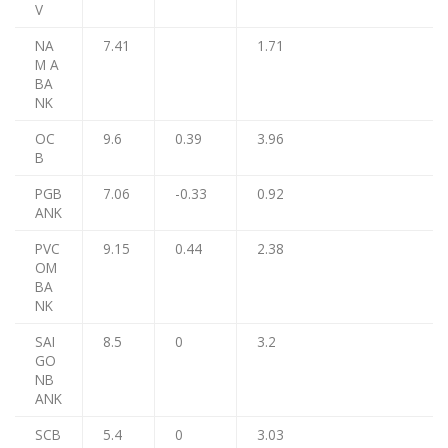
V
NA
7.41
1.71
M A
BA
NK
OC
9.6
0.39
3.96
B
PGB
7.06
-0.33
0.92
ANK
PVC
9.15
0.44
2.38
OM
BA
NK
SAI
8.5
0
3.2
GO
NB
ANK
SCB
5.4
0
3.03