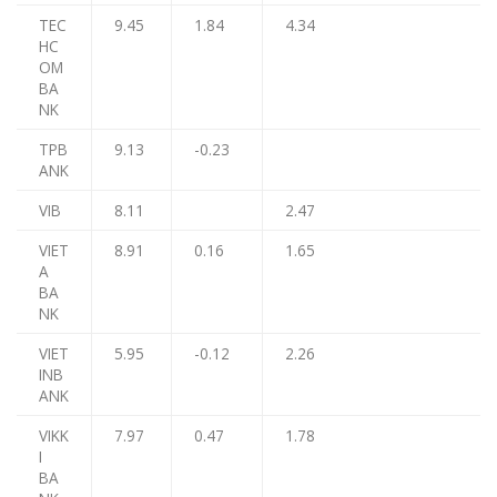
TEC
9.45
1.84
4.34
HC
OM
BA
NK
TPB
9.13
-0.23
ANK
VIB
8.11
2.47
VIET
8.91
0.16
1.65
A
BA
NK
VIET
5.95
-0.12
2.26
INB
ANK
VIKK
7.97
0.47
1.78
I
BA