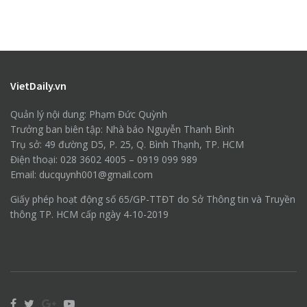
VietDaily.vn
Quản lý nội dung: Phạm Đức Quỳnh
Trưởng ban biên tập: Nhà báo Nguyễn Thanh Bình
Trụ sở: 49 đường D5, P. 25, Q. Bình Thạnh, TP. HCM
Điện thoại: 028 3602 4005 – 0919 099 989
Email: ducquynh001@gmail.com
Giấy phép hoạt động số 65/GP-TTĐT do Sở Thông tin và Truyền
thông TP. HCM cấp ngày 4-10-2019