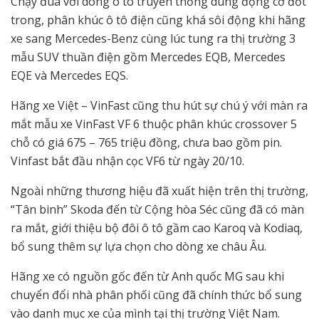
Chạy đua với dòng ô tô truyền thống dùng động cơ đốt
trong, phân khúc ô tô điện cũng khá sôi động khi hãng
xe sang Mercedes-Benz cùng lúc tung ra thị trường 3
mẫu SUV thuần điện gồm Mercedes EQB, Mercedes
EQE và Mercedes EQS.
Hãng xe Việt – VinFast cũng thu hút sự chú ý với màn ra
mắt mẫu xe VinFast VF 6 thuộc phân khúc crossover 5
chỗ có giá 675 – 765 triệu đồng, chưa bao gồm pin.
Vinfast bắt đầu nhận cọc VF6 từ ngày 20/10.
Ngoài những thương hiệu đã xuất hiện trên thị trường,
“Tân binh” Skoda đến từ Cộng hòa Séc cũng đã có màn
ra mắt, giới thiệu bộ đôi ô tô gầm cao Karoq và Kodiaq,
bổ sung thêm sự lựa chọn cho dòng xe châu Âu.
Hãng xe có nguồn gốc đến từ Anh quốc MG sau khi
chuyển đổi nhà phân phối cũng đã chính thức bổ sung
vào danh mục xe của mình tại thị trường Việt Nam.