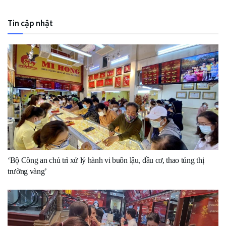
Tin cập nhật
‘Bộ Công an chủ trì xử lý hành vi buôn lậu, đầu cơ, thao túng thị
trường vàng’