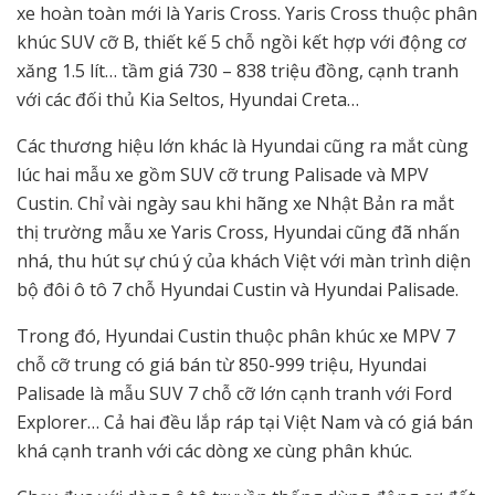
xe hoàn toàn mới là Yaris Cross. Yaris Cross thuộc phân
khúc SUV cỡ B, thiết kế 5 chỗ ngồi kết hợp với động cơ
xăng 1.5 lít… tầm giá 730 – 838 triệu đồng, cạnh tranh
với các đối thủ Kia Seltos, Hyundai Creta…
Các thương hiệu lớn khác là Hyundai cũng ra mắt cùng
lúc hai mẫu xe gồm SUV cỡ trung Palisade và MPV
Custin. Chỉ vài ngày sau khi hãng xe Nhật Bản ra mắt
thị trường mẫu xe Yaris Cross, Hyundai cũng đã nhấn
nhá, thu hút sự chú ý của khách Việt với màn trình diện
bộ đôi ô tô 7 chỗ Hyundai Custin và Hyundai Palisade.
Trong đó, Hyundai Custin thuộc phân khúc xe MPV 7
chỗ cỡ trung có giá bán từ 850-999 triệu, Hyundai
Palisade là mẫu SUV 7 chỗ cỡ lớn cạnh tranh với Ford
Explorer… Cả hai đều lắp ráp tại Việt Nam và có giá bán
khá cạnh tranh với các dòng xe cùng phân khúc.