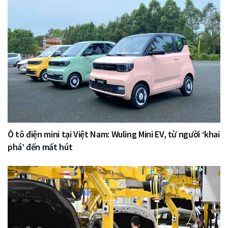
Ô tô điện mini tại Việt Nam: Wuling Mini EV, từ người ‘khai
phá’ đến mất hút