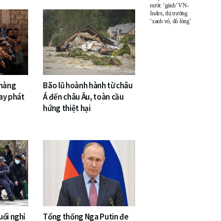
nước ‘gánh’ VN-
Index, thị trường
‘xanh vỏ, đỏ lòng’
 hàng
Bão lũ hoành hành từ châu
ay phát
Á đến châu Âu, toàn cầu
hứng thiệt hại
uổi nghỉ
Tổng thống Nga Putin đe