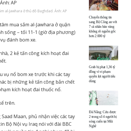
ắm al-Jawhara ở thủ đô Baghdad. Ảnh: AP
Chuyển thông tin
sang Bộ Công an với
g tâm mua sắm al-Jawhara ở quận
7 cá nhân bán vàng
nh sống – tối 11-1 (giờ địa phương)
không rõ nguồn gốc
hơn 2.000 tỷ
t vụ đánh bom xe.
nhà, 2 kẻ tấn công kích hoạt đai
ết.
Grab bị phạt 1,36 tỷ
đồng vì vi phạm
u vụ nổ bom xe trước khi các tay
quyền lợi người tiêu
ác bị những kẻ tấn công bắn chết
dùng
phạm kích hoạt đai thuốc nổ.
ể trên.
Đà Nẵng: Cứu được
 Saad Maan, phủ nhận việc các tay
2 trong số 4 người bị
sóng cuốn tại Mũi
n Bộ Nội vụ Iraq nói với đài BBC
Nghê