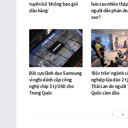
tuyên bố ‘không bao giờ
hưu sau nhiều thập
đầu hàng’
người dân phản ứn
sao?
Bắt cựu lãnh đạo Samsung
‘Bóc trần’ ngành 
vì nghi đánh cắp công
nghiệp lừa đảo 2 t
nghệ chip 3 tỷ USD cho
Thái Lan do người
Trung Quốc
Quốc cầm đầu