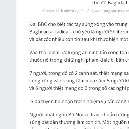
IS nhận trách nhiệm vụ tấn công vào trung tâm mua s
Đài BBC cho biết các tay súng xông vào trun
Baghdad al-Jadida – chủ yếu là người Shiite si
và bắt cóc nhiều con tin sau khi thực hiện mộ
Vào thời điểm lực lượng an ninh tấn công tòa 
thuốc nổ trong khi 2 nghi phạm khác bị bắn ch
7 người, trong đó có 2 cảnh sát, thiệt mạng sa
súng xông vào trung tâm mua sắm. 5 người kh
và 6 người thiệt mạng do 2 trong số các nghi 
IS đã tuyên bố nhận trách nhiệm vụ tấn công k
Người phát ngôn Bộ Nội vụ Iraq, chuẩn tướng
súng bắt dân thường làm con tin. Một nguồn ti