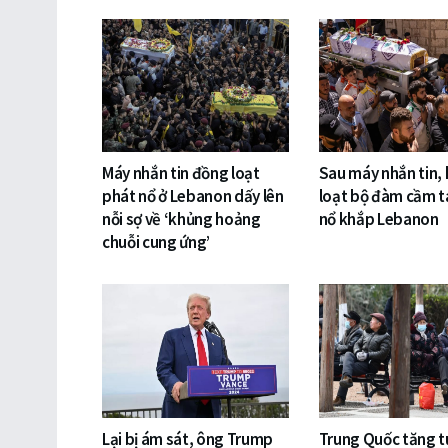
Máy nhắn tin đồng loạt
Sau máy nhắn tin,
phát nổ ở Lebanon dấy lên
loạt bộ đàm cầm t
nỗi sợ về ‘khủng hoảng
nổ khắp Lebanon
chuỗi cung ứng’
Lại bị ám sát, ông Trump
Trung Quốc tăng t