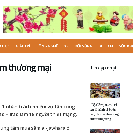
O DỤC
GIẢI TRÍ
CÔNG NGHỆ
XE
ĐỜI SỐNG
DU LỊCH
SỨC KH
 tâm thương mại
Tin cập nhật
‘Bộ Công an chủ trì
-1 nhận trách nhiệm vụ tấn công
xử lý hành vi buôn
 – Iraq làm 18 người thiệt mạng.
lậu, đầu cơ, thao túng
thị trường vàng’