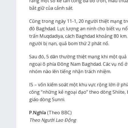
rằng một số kẻ tấn công đã bỏ trốn, mâu thuẫ
bắt giữ của cảnh sát.
Cũng trong ngày 11-1, 20 người thiệt mạng t
đô Baghdad. Lực lượng an ninh cho biết vụ nổ 
trấn Muqdadiya, cách Baghdad khoảng 80 km. K
người bị nạn, quả bom thứ 2 phát nổ.
Sau đó, 5 dân thường thiệt mạng khi một quả
ngoại ô phía Đông Nam Baghdad. Các vụ nổ 
nhóm nào lên tiếng nhận trách nhiệm.
IS – vốn kiểm soát một khu vực rộng lớn ở phí
công “những kẻ ngoại đạo” theo dòng Shiite, 
giáo dòng Sunni.
P.Nghĩa
(Theo BBC)
Theo Người Lao Động