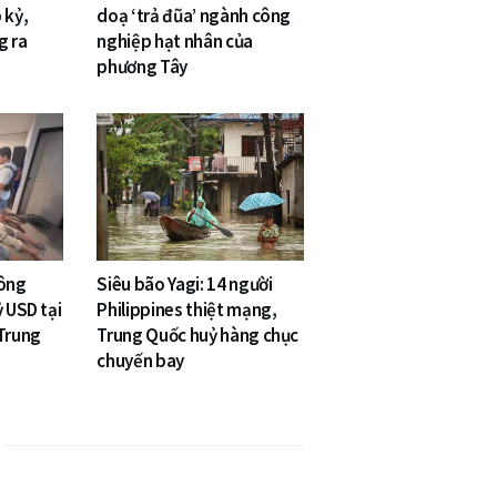
 kỷ,
doạ ‘trả đũa’ ngành công
g ra
nghiệp hạt nhân của
phương Tây
công
Siêu bão Yagi: 14 người
ỷ USD tại
Philippines thiệt mạng,
 Trung
Trung Quốc huỷ hàng chục
chuyến bay