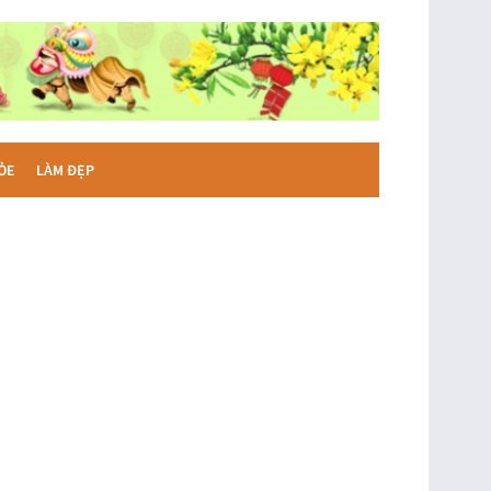
ỎE
LÀM ĐẸP