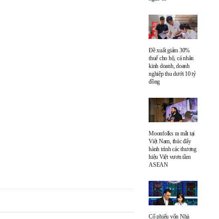
Đề xuất giảm 30%
thuế cho hộ, cá nhân
kinh doanh, doanh
nghiệp thu dưới 10 tỷ
đồng
Moonfolks ra mắt tại
Việt Nam, thúc đẩy
hành trình các thương
hiệu Việt vươn tầm
ASEAN
Cổ phiếu vốn Nhà