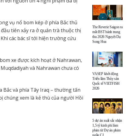
n với nguồn tin 4 nghi phạm đã bị
rong vụ nổ bom kép ở phía Bắc thủ
The Reverie Saigon ra
đầu tiên xảy ra ở quán trà thuộc thị
mắt BST bánh trung
thu 2026 Nguyệt Dạ
hi các bác sĩ tới hiện trường cứu
Song Hoa
 bom xe được kích hoạt ở Nahrawan,
ở Muqdadiyah và Nahrawan chưa có
VASEP khởi động
Triển lãm Thủy sản
Quốc tế VIETFISH
2026
a Bắc và phía Tây Iraq – thường tấn
bị chúng xem là kẻ thù của người Hồi
5 dự án xuất sắc nhận
1,5 tỷ kinh phí làm
phim từ Dự án phim
ngắn CJ