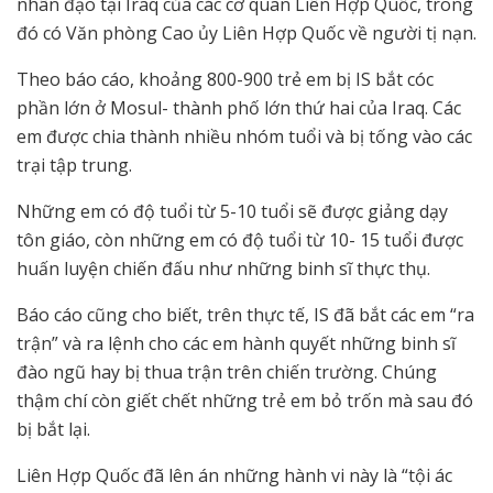
nhân đạo tại Iraq của các cơ quan Liên Hợp Quốc, trong
đó có Văn phòng Cao ủy Liên Hợp Quốc về người tị nạn.
Theo báo cáo, khoảng 800-900 trẻ em bị IS bắt cóc
phần lớn ở Mosul- thành phố lớn thứ hai của Iraq. Các
em được chia thành nhiều nhóm tuổi và bị tống vào các
trại tập trung.
Những em có độ tuổi từ 5-10 tuổi sẽ được giảng dạy
tôn giáo, còn những em có độ tuổi từ 10- 15 tuổi được
huấn luyện chiến đấu như những binh sĩ thực thụ.
Báo cáo cũng cho biết, trên thực tế, IS đã bắt các em “ra
trận” và ra lệnh cho các em hành quyết những binh sĩ
đào ngũ hay bị thua trận trên chiến trường. Chúng
thậm chí còn giết chết những trẻ em bỏ trốn mà sau đó
bị bắt lại.
Liên Hợp Quốc đã lên án những hành vi này là “tội ác