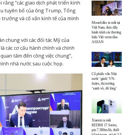
ằng “các giao dịch phát triển kinh
 sau tuyên bố của ông Trump, Tổng
ộ trưởng và cố vấn kinh tế của mình
Moonfolks ra mắt tại
Việt Nam, thúc đẩy
hành trình các thương
hiệu Việt vươn tầm
án chung với các đối tác Mỹ của
ASEAN
ỉ là các cơ cấu hành chính và chính
ự quan tâm đến công việc chung”,
hình nhà nước sau cuộc họp.
Cổ phiếu vốn Nhà
nước ‘gánh’ VN-
Index, thị trường
‘xanh vỏ, đỏ lòng’
Xiaomi ra mắt
REDMI 17 Series,
pin 7.500mAh, thiết
kế trẻ trung, giá từ 5,5