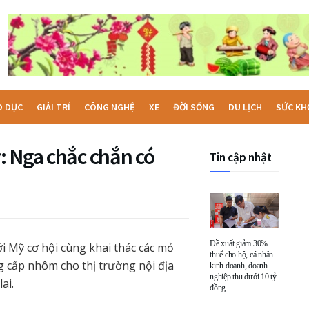
O DỤC
GIẢI TRÍ
CÔNG NGHỆ
XE
ĐỜI SỐNG
DU LỊCH
SỨC KH
: Nga chắc chắn có
Tin cập nhật
Đề xuất giảm 30%
i Mỹ cơ hội cùng khai thác các mỏ
thuế cho hộ, cá nhân
g cấp nhôm cho thị trường nội địa
kinh doanh, doanh
nghiệp thu dưới 10 tỷ
ai.
đồng