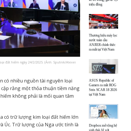
triệu đồng
Thương hiệu máy lọc
nước toàn cầu
ANJIER chính thức
ra mắt tại Việt Nam
oại đất hiếm ngày 24/2/2025. (Ảnh: Sputnik/Alexei
 có nhiều nguồn tài nguyên loại
ASUS Republic of
Gamers ra mắt ROG
ề cập rằng một thỏa thuận tiềm năng
Strix SCAR 18 2026
tại Việt Nam
t hiếm không phải là mối quan tâm
a có trữ lượng kim loại đất hiếm lớn
và Úc. Trữ lượng của Nga ước tính là
Dropbox mở rộng hệ
sinh thái AI với