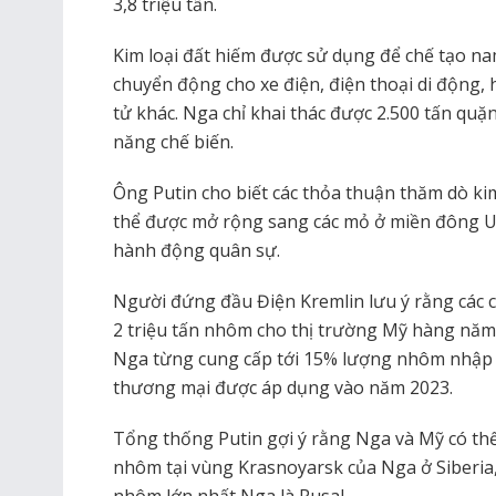
3,8 triệu tấn.
Kim loại đất hiếm được sử dụng để chế tạo n
chuyển động cho xe điện, điện thoại di động, h
tử khác. Nga chỉ khai thác được 2.500 tấn qu
năng chế biến.
Ông Putin cho biết các thỏa thuận thăm dò ki
thể được mở rộng sang các mỏ ở miền đông U
hành động quân sự.
Người đứng đầu Điện Kremlin lưu ý rằng các c
2 triệu tấn nhôm cho thị trường Mỹ hàng năm 
Nga từng cung cấp tới 15% lượng nhôm nhập k
thương mại được áp dụng vào năm 2023.
Tổng thống Putin gợi ý rằng Nga và Mỹ có thể
nhôm tại vùng Krasnoyarsk của Nga ở Siberia,
nhôm lớn nhất Nga là Rusal.