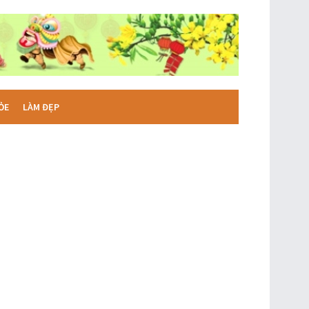
ỎE
LÀM ĐẸP