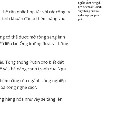
nguồn cảm hứng du
lịch hè cho du khách
ó thể cân nhắc hợp tác với các công ty
Việt thông qua trải
nghiệm pop-up cà
ớc tính khoản đầu tư tiềm năng vào
phê
ũng có thể được mở rộng sang lĩnh
ã liên lạc. Ông không đưa ra thông
i, Tổng thống Putin cho biết đất
tế và khả năng cạnh tranh của Nga.
g tiềm năng của ngành công nghiệp
hóa công nghệ cao”.
ợng hàng hóa như vậy sẽ tăng lên