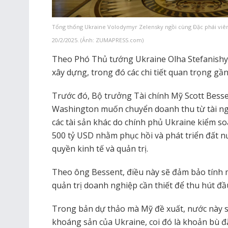
Tổng thống Ukraine Volodymyr Zelensky ngồi cùng Đặc phái viên
20/2/2025. (Ảnh: ZUMAPRESS.com)
Theo Phó Thủ tướng Ukraine Olha Stefanishy
xây dựng, trong đó các chi tiết quan trọng gầ
Trước đó, Bộ trưởng Tài chính Mỹ Scott Bessen
Washington muốn chuyển doanh thu từ tài ngu
các tài sản khác do chính phủ Ukraine kiểm s
500 tỷ USD nhằm phục hồi và phát triển đất nư
quyền kinh tế và quản trị.
Theo ông Bessent, điều này sẽ đảm bảo tính m
quản trị doanh nghiệp cần thiết để thu hút đầ
Trong bản dự thảo mà Mỹ đề xuất, nước này s
khoáng sản của Ukraine, coi đó là khoản bù đắ