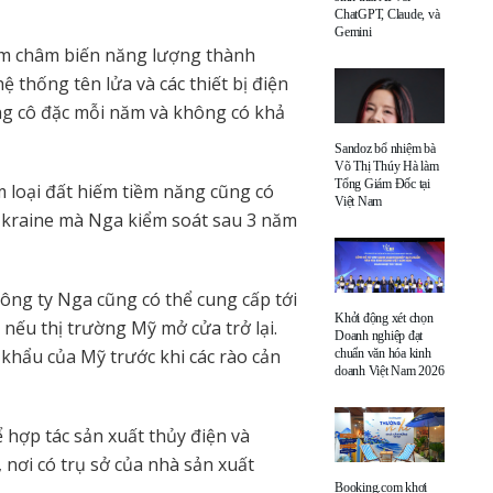
ChatGPT, Claude, và
Gemini
am châm biến năng lượng thành
ệ thống tên lửa và các thiết bị điện
ặng cô đặc mỗi năm và không có khả
Sandoz bổ nhiệm bà
Võ Thị Thúy Hà làm
Tổng Giám Đốc tại
m loại đất hiếm tiềm năng cũng có
Việt Nam
kraine mà Nga kiểm soát sau 3 năm
ông ty Nga cũng có thể cung cấp tới
Khởi động xét chọn
nếu thị trường Mỹ mở cửa trở lại.
Doanh nghiệp đạt
hẩu của Mỹ trước khi các rào cản
chuẩn văn hóa kinh
doanh Việt Nam 2026
 hợp tác sản xuất thủy điện và
 nơi có trụ sở của nhà sản xuất
Booking.com khơi