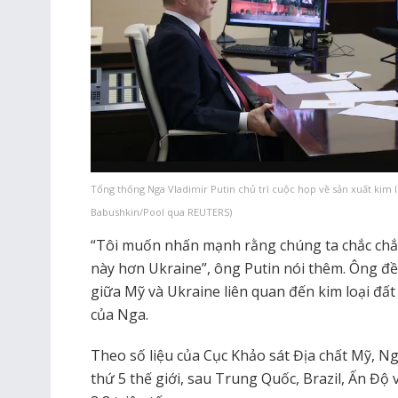
Tổng thống Nga Vladimir Putin chủ trì cuộc họp về sản xuất kim l
Babushkin/Pool qua REUTERS)
“Tôi muốn nhấn mạnh rằng chúng ta chắc chắn
này hơn Ukraine”, ông Putin nói thêm. Ông đ
giữa Mỹ và Ukraine liên quan đến kim loại đấ
của Nga.
Theo số liệu của Cục Khảo sát Địa chất Mỹ, Ng
thứ 5 thế giới, sau Trung Quốc, Brazil, Ấn Độ 