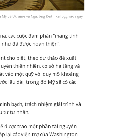
 Mỹ về Ukraine và Nga, ông Keith Kellogg vào ngày
na, các cuộc đàm phán “mang tính
n như đã được hoàn thiện”.
t cho biết, theo dự thảo đề xuất,
yên thiên nhiên, cơ sở hạ tầng và
oát vào một quỹ với quy mô khoảng
ớc lâu dài, trong đó Mỹ sẽ có các
inh bạch, trách nhiệm giải trình và
u tư tư nhân.
ẽ được trao một phần tài nguyên
p lại các viện trợ của Washington