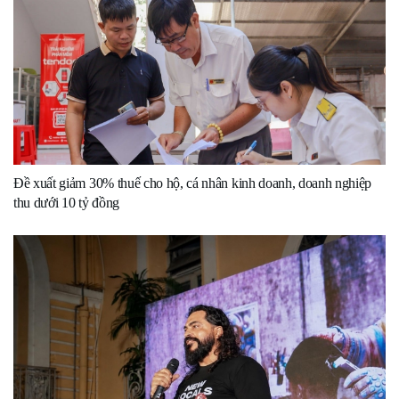
Đề xuất giảm 30% thuế cho hộ, cá nhân kinh doanh, doanh nghiệp
thu dưới 10 tỷ đồng