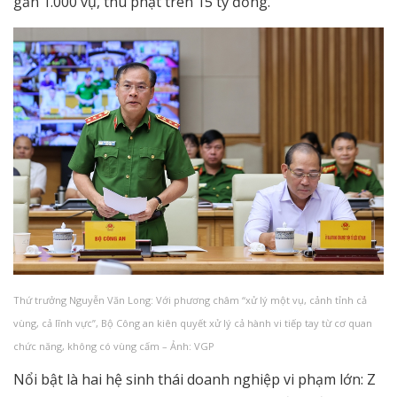
gần 1.000 vụ, thu phạt trên 15 tỷ đồng.
Thứ trưởng Nguyễn Văn Long: Với phương châm “xử lý một vụ, cảnh tỉnh cả
vùng, cả lĩnh vực”, Bộ Công an kiên quyết xử lý cả hành vi tiếp tay từ cơ quan
chức năng, không có vùng cấm – Ảnh: VGP
Nổi bật là hai hệ sinh thái doanh nghiệp vi phạm lớn: Z