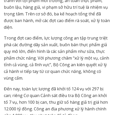
tranh với tội phạm môi trường, an toàn thực phẩm,
buôn lậu, hàng giả, vi phạm sở hữu trí tuệ là nhiệm vụ
trọng tâm. Trên cơ sở đó, ba kế hoạch tổng thể đã
được ban hành, mở các đợt cao điểm rà soát, xử lý toàn
diện.
Trong đợt cao điểm, lực lượng công an tập trung triệt
phá các đường dây sản xuất, buôn bán thực phẩm giả
quy mô lớn, điển hình là các sản phẩm như sữa, thực
phẩm chức năng. Với phương châm “xử lý một vụ, cảnh
tỉnh cả vùng, cả lĩnh vực”, Bộ Công an kiên quyết xử lý
cả hành vi tiếp tay từ cơ quan chức năng, không có
vùng cấm.
Đến nay, toàn lực lượng đã khởi tố 124 vụ với 297 bị
can; riêng Cơ quan Cảnh sát điều tra Bộ Công an khởi
tố 7 vụ, hơn 100 bị can, thu giữ số hàng giả trị giá hơn
12.000 tỷ đồng. Công an địa phương xử lý hành chính