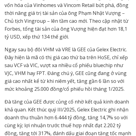
vốn hóa của Vinhomes và Vincom Retail bứt phá, đồng
thời nâng giá trị tài sản của ông Phạm Nhật Vượng –
Chủ tịch Vingroup – lên tầm cao mới. Theo cập nhật từ
Forbes, tổng tài sản của ông Vượng hiện đạt hơn 18,1
tỷ USD, xếp thứ 134 thế giới.
Ngay sau bộ đôi VHM và VRE là GEE của Gelex Electric.
Đây hiện là mã có thị giá cao thứ ba trên HoSE, chỉ xếp
sau VCF và VIC, vượt xa nhiều cổ phiếu bluechip như
VJC, VHM hay FPT. Đáng chú ý, GEE cũng đang ở vùng
giá cao nhất kể từ khi niêm yết, tăng gần 6 lần so với
mức khoảng 25.000 đồng/cổ phiếu hồi tháng 1/2025.
Đà tăng của GEE được củng cố nhờ kết quả kinh doanh
khả quan. Kết thúc quý III/2025, Gelex Electric ghi nhận
doanh thu thuần hơn 6.444 tỷ đồng, tăng 14,7% so với
cùng kỳ; lợi nhuận trước thuế hợp nhất đạt 2.202 tỷ
đồng, tăng tới 317%, đánh dấu giai đoạn tăng tốc mạnh