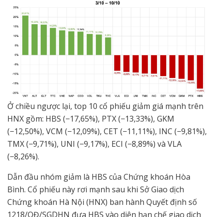
Ở chiều ngược lại, top 10 cổ phiếu giảm giá mạnh trên
HNX gồm: HBS (−17,65%), PTX (−13,33%), GKM
(−12,50%), VCM (−12,09%), CET (−11,11%), INC (−9,81%),
TMX (−9,71%), UNI (−9,17%), ECI (−8,89%) và VLA
(−8,26%).
Dẫn đầu nhóm giảm là HBS của Chứng khoán Hòa
Bình. Cổ phiếu này rơi mạnh sau khi Sở Giao dịch
Chứng khoán Hà Nội (HNX) ban hành Quyết định số
1218/QĐ/SGDHN đưa HBS vào diện hạn chế giao dịch