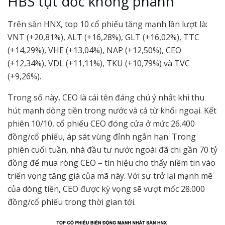
HBS tụt dốc không phanh
Trên sàn HNX, top 10 cổ phiếu tăng mạnh lần lượt là:
VNT (+20,81%), ALT (+16,28%), GLT (+16,02%), TTC
(+14,29%), VHE (+13,04%), NAP (+12,50%), CEO
(+12,34%), VDL (+11,11%), TKU (+10,79%) và TVC
(+9,26%).
Trong số này, CEO là cái tên đáng chú ý nhất khi thu
hút mạnh dòng tiền trong nước và cả từ khối ngoại. Kết
phiên 10/10, cổ phiếu CEO đóng cửa ở mức 26.400
đồng/cổ phiếu, áp sát vùng đỉnh ngắn hạn. Trong
phiên cuối tuần, nhà đầu tư nước ngoài đã chi gần 70 tỷ
đồng để mua ròng CEO – tín hiệu cho thấy niềm tin vào
triển vọng tăng giá của mã này. Với sự trở lại mạnh mẽ
của dòng tiền, CEO được kỳ vọng sẽ vượt mốc 28.000
đồng/cổ phiếu trong thời gian tới.