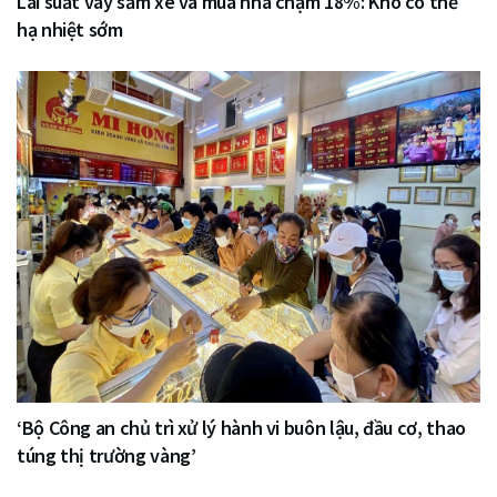
Lãi suất vay sắm xe và mua nhà chạm 18%: Khó có thể
hạ nhiệt sớm
‘Bộ Công an chủ trì xử lý hành vi buôn lậu, đầu cơ, thao
túng thị trường vàng’