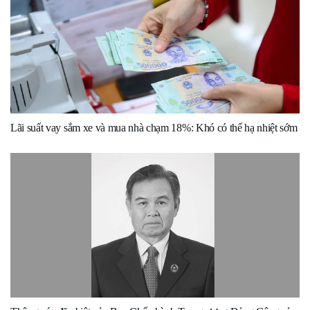
Lãi suất vay sắm xe và mua nhà chạm 18%: Khó có thể hạ nhiệt sớm