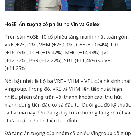
HoSE: Ấn tượng cổ phiếu họ Vin và Gelex
Trên sàn HoSE, 10 cổ phiếu tăng mạnh nhất tuần gồm:
VRE (+23,21%), VHM (+23,00%), GEE (+20,64%), FRT
(+16,75%), TCH (+15,42%), MHC (+14,34%), JVC
(+12,37%), BSR (+12,22%), SBT (+11,46%) và VPL
(+11,25%).
Nổi bật nhất là bộ ba VRE – VHM – VPL của hệ sinh thái
Vingroup. Trong đó, VRE và VHM liên tiếp xuất hiện
nhiều phiên tăng trần với thanh khoản cao, thu hút
mạnh dòng tiền đầu cơ và đầu tư. Dưới góc độ kỹ thuật,
cả hai mã này đều đang duy trì xu hướng tăng rõ rệt và
chưa xuất hiện tín hiệu tạo đỉnh.
Đà tăng ấn tượng của nhóm cổ phiếu Vingroup đã giúp