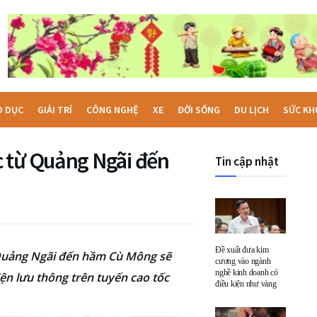
O DỤC
GIẢI TRÍ
CÔNG NGHỆ
XE
ĐỜI SỐNG
DU LỊCH
SỨC KH
 từ Quảng Ngãi đến
Tin cập nhật
Đề xuất đưa kim
ừ Quảng Ngãi đến hầm Cù Mông sẽ
cương vào ngành
nghề kinh doanh có
iện lưu thông trên tuyến cao tốc
điều kiện như vàng