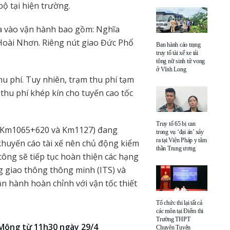
ộ tại hiện trường.
ưa vào vận hành bao gồm: Nghĩa
 Hoài Nhơn. Riêng nút giao Đức Phổ
Ban hành cáo trạng
truy tố tài xế xe tải
tông nữ sinh tử vong
ở Vĩnh Long
u phí. Tuy nhiên, trạm thu phí tạm
thu phí khép kín cho tuyến cao tốc
Truy tố 65 bị can
tại Km1065+620 và Km1127) đang
trong vụ ‘đại án’ xảy
ra tại Viện Pháp y tâm
khuyến cáo tài xế nên chủ động kiểm
thần Trung ương
i công sẽ tiếp tục hoàn thiện các hạng
g giao thông thông minh (ITS) và
 hành hoàn chỉnh với vận tốc thiết
Tổ chức thi lại tất cả
các môn tại Điểm thi
Trường THPT
Mông từ 11h30 ngày 29/4
Chuyên Tuyên