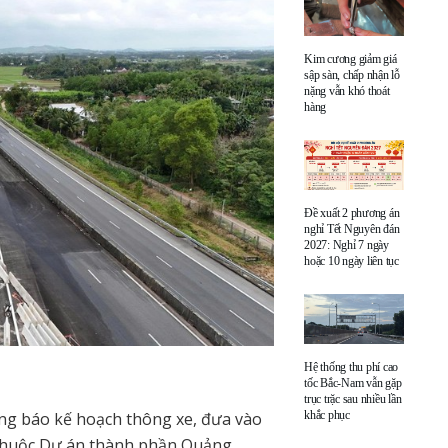
Kim cương giảm giá
sập sàn, chấp nhận lỗ
nặng vẫn khó thoát
hàng
Đề xuất 2 phương án
nghỉ Tết Nguyên đán
2027: Nghỉ 7 ngày
hoặc 10 ngày liên tục
Hệ thống thu phí cao
tốc Bắc-Nam vẫn gặp
trục trặc sau nhiều lần
khắc phục
ông báo kế hoạch thông xe, đưa vào
 thuộc Dự án thành phần Quảng