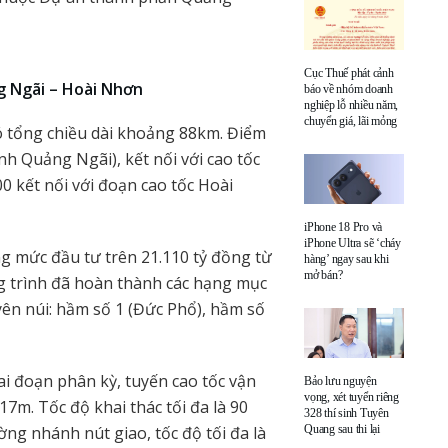
Cục Thuế phát cảnh
g Ngãi – Hoài Nhơn
báo về nhóm doanh
nghiệp lỗ nhiều năm,
chuyển giá, lãi mỏng
ó tổng chiều dài khoảng 88km. Điểm
nh Quảng Ngãi), kết nối với cao tốc
 kết nối với đoạn cao tốc Hoài
iPhone 18 Pro và
iPhone Ultra sẽ ‘cháy
g mức đầu tư trên 21.110 tỷ đồng từ
hàng’ ngay sau khi
mở bán?
g trình đã hoàn thành các hạng mục
yên núi: hầm số 1 (Đức Phổ), hầm số
i đoạn phân kỳ, tuyến cao tốc vận
Bảo lưu nguyện
vọng, xét tuyển riêng
7m. Tốc độ khai thác tối đa là 90
328 thí sinh Tuyên
ường nhánh nút giao, tốc độ tối đa là
Quang sau thi lại