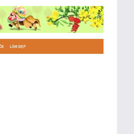
ỎE
LÀM ĐẸP