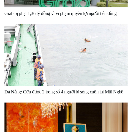
Grab bị phạt 1,36 tỷ đồng vì vi phạm quyền lợi người tiêu dùng
Đà Nẵng: Cứu được 2 trong số 4 người bị sóng cuốn tại Mũi Nghê