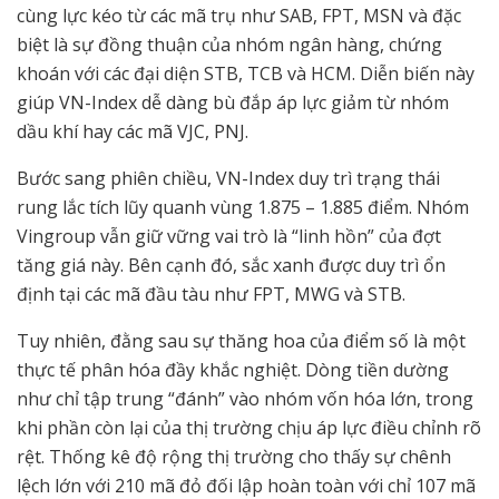
cùng lực kéo từ các mã trụ như SAB, FPT, MSN và đặc
biệt là sự đồng thuận của nhóm ngân hàng, chứng
khoán với các đại diện STB, TCB và HCM. Diễn biến này
giúp VN-Index dễ dàng bù đắp áp lực giảm từ nhóm
dầu khí hay các mã VJC, PNJ.
Bước sang phiên chiều, VN-Index duy trì trạng thái
rung lắc tích lũy quanh vùng 1.875 – 1.885 điểm. Nhóm
Vingroup vẫn giữ vững vai trò là “linh hồn” của đợt
tăng giá này. Bên cạnh đó, sắc xanh được duy trì ổn
định tại các mã đầu tàu như FPT, MWG và STB.
Tuy nhiên, đằng sau sự thăng hoa của điểm số là một
thực tế phân hóa đầy khắc nghiệt. Dòng tiền dường
như chỉ tập trung “đánh” vào nhóm vốn hóa lớn, trong
khi phần còn lại của thị trường chịu áp lực điều chỉnh rõ
rệt. Thống kê độ rộng thị trường cho thấy sự chênh
lệch lớn với 210 mã đỏ đối lập hoàn toàn với chỉ 107 mã