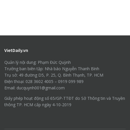
VietDaily.vn
Quản lý nội dung: Phạm Đức Quỳnh
Trưởng ban biên tập: Nhà báo Nguyễn Thanh Bình
Trụ sở: 49 đường D5, P. 25, Q. Bình Thạnh, TP. HCM
Điện thoại: 028 3602 4005 – 0919 099 989
Email: ducquynh001@gmail.com
Giấy phép hoạt động số 65/GP-TTĐT do Sở Thông tin và Truyền
thông TP. HCM cấp ngày 4-10-2019