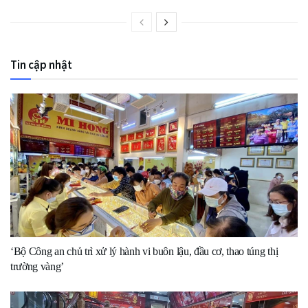
Tin cập nhật
‘Bộ Công an chủ trì xử lý hành vi buôn lậu, đầu cơ, thao túng thị
trường vàng’