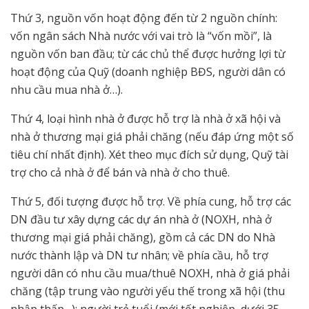
Thứ 3, nguồn vốn hoạt động đến từ 2 nguồn chính:
vốn ngân sách Nhà nước với vai trò là “vốn mồi”, là
nguồn vốn ban đầu; từ các chủ thể được hưởng lợi từ
hoạt động của Quỹ (doanh nghiệp BĐS, người dân có
nhu cầu mua nhà ở…).
Thứ 4, loại hình nhà ở được hỗ trợ là nhà ở xã hội và
nhà ở thương mại giá phải chăng (nếu đáp ứng một số
tiêu chí nhất định). Xét theo mục đích sử dụng, Quỹ tài
trợ cho cả nhà ở để bán và nhà ở cho thuê.
Thứ 5, đối tượng được hỗ trợ. Về phía cung, hỗ trợ các
DN đầu tư xây dựng các dự án nhà ở (NOXH, nhà ở
thương mại giá phải chăng), gồm cả các DN do Nhà
nước thành lập và DN tư nhân; về phía cầu, hỗ trợ
người dân có nhu cầu mua/thuê NOXH, nhà ở giá phải
chăng (tập trung vào người yếu thế trong xã hội (thu
nhập thấp…); người trẻ tuổi (mới tốt nghiệp, dưới 35