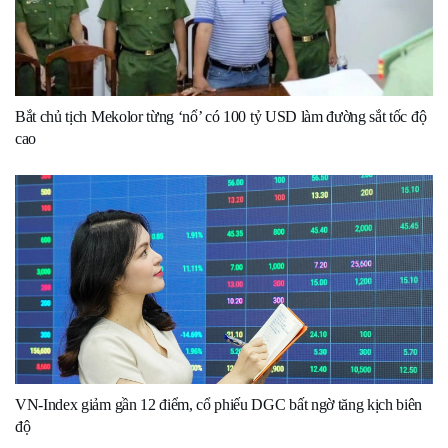
Bắt chủ tịch Mekolor từng ‘nổ’ có 100 tỷ USD làm đường sắt tốc độ
cao
VN-Index giảm gần 12 điểm, cổ phiếu DGC bất ngờ tăng kịch biên
độ