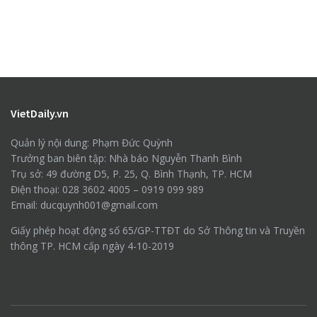
VietDaily.vn
Quản lý nội dung: Phạm Đức Quỳnh
Trưởng ban biên tập: Nhà báo Nguyễn Thanh Bình
Trụ sở: 49 đường D5, P. 25, Q. Bình Thạnh, TP. HCM
Điện thoại: 028 3602 4005 – 0919 099 989
Email: ducquynh001@gmail.com
Giấy phép hoạt động số 65/GP-TTĐT do Sở Thông tin và Truyền
thông TP. HCM cấp ngày 4-10-2019