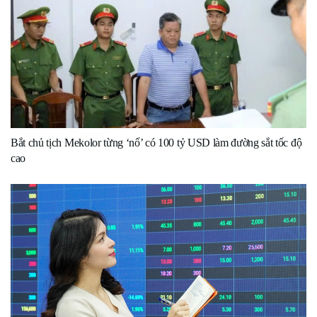
Bắt chủ tịch Mekolor từng ‘nổ’ có 100 tỷ USD làm đường sắt tốc độ
cao