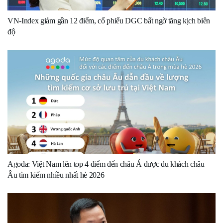
VN-Index giảm gần 12 điểm, cổ phiếu DGC bất ngờ tăng kịch biên
độ
Agoda: Việt Nam lên top 4 điểm đến châu Á được du khách châu
Âu tìm kiếm nhiều nhất hè 2026