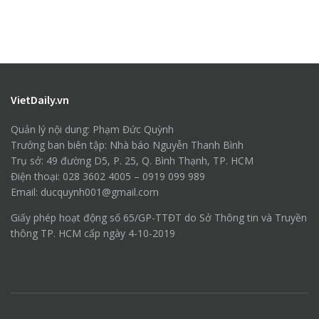
VietDaily.vn
Quản lý nội dung: Phạm Đức Quỳnh
Trưởng ban biên tập: Nhà báo Nguyễn Thanh Bình
Trụ sở: 49 đường D5, P. 25, Q. Bình Thạnh, TP. HCM
Điện thoại: 028 3602 4005 – 0919 099 989
Email: ducquynh001@gmail.com
Giấy phép hoạt động số 65/GP-TTĐT do Sở Thông tin và Truyền
thông TP. HCM cấp ngày 4-10-2019