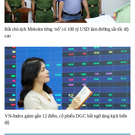
Bắt chủ tịch Mekolor từng ‘nổ’ có 100 tỷ USD làm đường sắt tốc độ
cao
VN-Index giảm gần 12 điểm, cổ phiếu DGC bất ngờ tăng kịch biên
độ