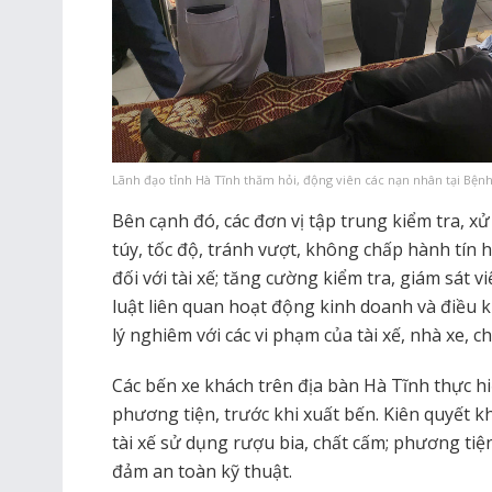
Lãnh đạo tỉnh Hà Tĩnh thăm hỏi, động viên các nạn nhân tại Bệnh
Bên cạnh đó, các đơn vị tập trung kiểm tra, xử
túy, tốc độ, tránh vượt, không chấp hành tín 
đối với tài xế; tăng cường kiểm tra, giám sát 
luật liên quan hoạt động kinh doanh và điều k
lý nghiêm với các vi phạm của tài xế, nhà xe, c
Các bến xe khách trên địa bàn Hà Tĩnh thực hi
phương tiện, trước khi xuất bến. Kiên quyết 
tài xế sử dụng rượu bia, chất cấm; phương ti
đảm an toàn kỹ thuật.