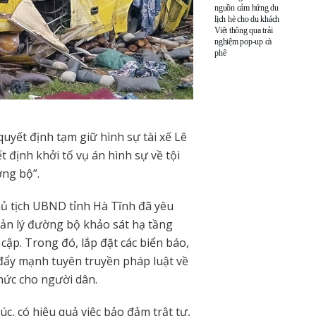
nguồn cảm hứng du
lịch hè cho du khách
Việt thông qua trải
nghiệm pop-up cà
phê
uyết định tạm giữ hình sự tài xế Lê
 định khởi tố vụ án hình sự về tội
ờng bộ”.
hủ tịch UBND tỉnh Hà Tĩnh đã yêu
ản lý đường bộ khảo sát hạ tầng
ập. Trong đó, lắp đặt các biển báo,
đẩy mạnh tuyên truyền pháp luật về
hức cho người dân.
c, có hiệu quả việc bảo đảm trật tự,