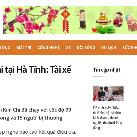
O DỤC
GIẢI TRÍ
CÔNG NGHỆ
XE
ĐỜI SỐNG
DU LỊCH
SỨC KH
 tại Hà Tĩnh: Tài xế
Tin cập nhật
Đề xuất giảm 30%
 Kim Chi đã chạy với tốc độ 99
thuế cho hộ, cá nhân
 vong và 15 người bị thương.
kinh doanh, doanh
nghiệp thu dưới 10 tỷ
đồng
p nghe báo cáo kết quả điều tra,