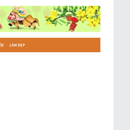
ỎE
LÀM ĐẸP