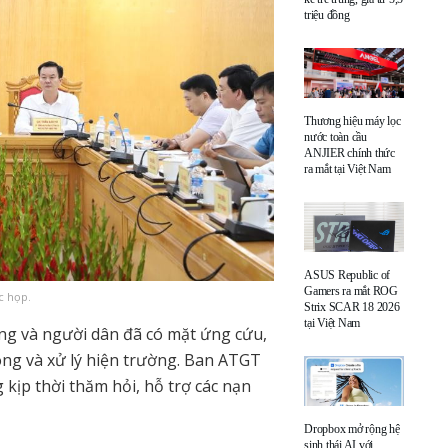
triệu đồng
Thương hiệu máy lọc
nước toàn cầu
ANJIER chính thức
ra mắt tại Việt Nam
ASUS Republic of
Gamers ra mắt ROG
c họp.
Strix SCAR 18 2026
tại Việt Nam
ăng và người dân đã có mặt ứng cứu,
ông và xử lý hiện trường. Ban ATGT
 kịp thời thăm hỏi, hỗ trợ các nạn
Dropbox mở rộng hệ
sinh thái AI với