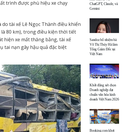
uất trình được phù hiệu xe chạy
ChatGPT, Claude, và
Gemini
 do tài xế Lê Ngọc Thành điều khiển
à 80 km), trong điều kiện thời tiết
t hiện xe mất thăng bằng, tài xế
Sandoz bổ nhiệm bà
Võ Thị Thúy Hà làm
 tai nạn gây hậu quả đặc biệt
Tổng Giám Đốc tại
Việt Nam
Khởi động xét chọn
Doanh nghiệp đạt
chuẩn văn hóa kinh
doanh Việt Nam 2026
Booking.com khơi