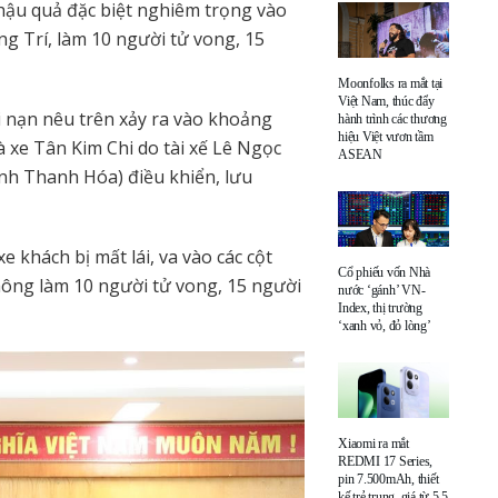
hậu quả đặc biệt nghiêm trọng vào
g Trí, làm 10 người tử vong, 15
Moonfolks ra mắt tại
Việt Nam, thúc đẩy
i nạn nêu trên xảy ra vào khoảng
hành trình các thương
hiệu Việt vươn tầm
 xe Tân Kim Chi do tài xế Lê Ngọc
ASEAN
h Thanh Hóa) điều khiển, lưu
e khách bị mất lái, va vào các cột
Cổ phiếu vốn Nhà
hông làm 10 người tử vong, 15 người
nước ‘gánh’ VN-
Index, thị trường
‘xanh vỏ, đỏ lòng’
Xiaomi ra mắt
REDMI 17 Series,
pin 7.500mAh, thiết
kế trẻ trung, giá từ 5,5