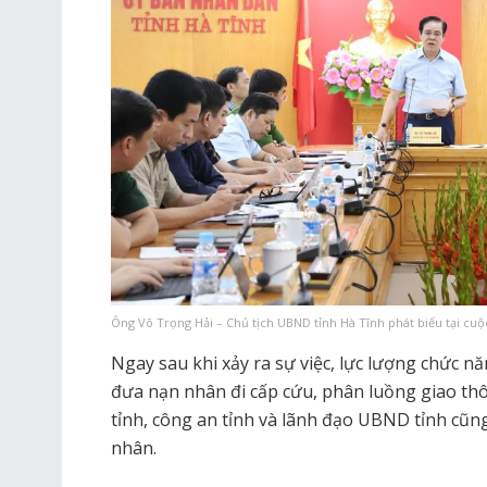
Ông Võ Trọng Hải – Chủ tịch UBND tỉnh Hà Tĩnh phát biểu tại cuộ
Ngay sau khi xảy ra sự việc, lực lượng chức n
đưa nạn nhân đi cấp cứu, phân luồng giao th
tỉnh, công an tỉnh và lãnh đạo UBND tỉnh cũng
nhân.