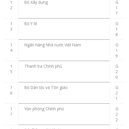
1
Bộ Xây dựng
G
2
1
7
1
Bộ Y tế
G
3
1
8
1
Ngân hàng Nhà nước Việt Nam
G
4
1
9
1
Thanh tra Chính phủ
G
5
2
0
1
Bộ Dân tộc và Tôn giáo
G
6
2
1
1
Văn phòng Chính phủ
G
7
2
2