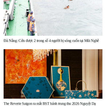
Đà Nẵng: Cứu được 2 trong số 4 người bị sóng cuốn tại Mũi Nghê
The Reverie Saigon ra mắt BST bánh trung thu 2026 Nguyệt Dạ