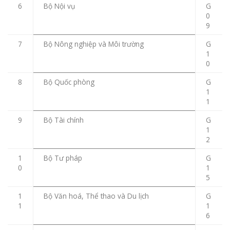
6
Bộ Nội vụ
G
0
9
7
Bộ Nông nghiệp và Môi trường
G
1
0
8
Bộ Quốc phòng
G
1
1
9
Bộ Tài chính
G
1
2
1
Bộ Tư pháp
G
0
1
5
1
Bộ Văn hoá, Thể thao và Du lịch
G
1
1
6