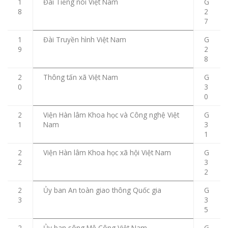
1
Đài Tiếng nói Việt Nam
G
8
2
7
1
Đài Truyền hình Việt Nam
G
9
2
8
2
Thông tấn xã Việt Nam
G
0
3
0
2
Viện Hàn lâm Khoa học và Công nghệ Việt
G
1
Nam
3
1
2
Viện Hàn lâm Khoa học xã hội Việt Nam
G
2
3
2
2
Ủy ban An toàn giao thông Quốc gia
G
3
3
5
2
Ủy ban sông Mê Công Việt Nam
G