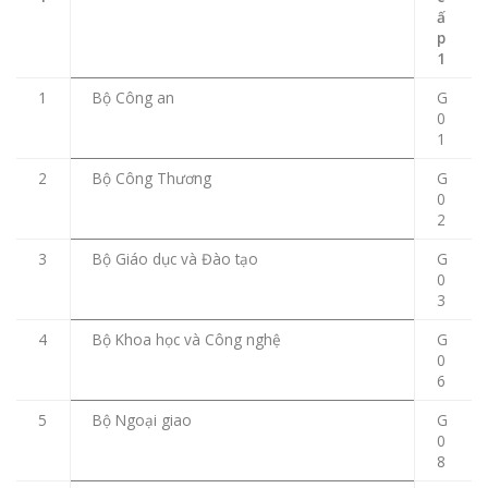
ấ
p
1
1
Bộ Công an
G
0
1
2
Bộ Công Thương
G
0
2
3
Bộ Giáo dục và Đào tạo
G
0
3
4
Bộ Khoa học và Công nghệ
G
0
6
5
Bộ Ngoại giao
G
0
8