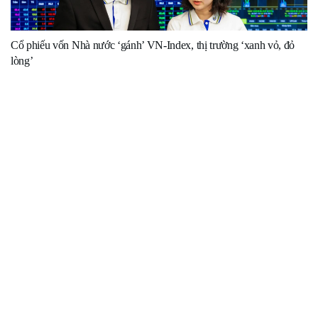
Cổ phiếu vốn Nhà nước ‘gánh’ VN-Index, thị trường ‘xanh vỏ, đỏ
lòng’