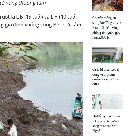
 tử vong thương tâm
.
t là L.B (15 tuổi) và L.H (10 tuổi,
Chuyển thông tin
sang Bộ Công an với
g gia đình xuống sông Bé chơi, tắm
7 cá nhân bán vàng
không rõ nguồn gốc
hơn 2.000 tỷ
Grab bị phạt 1,36 tỷ
đồng vì vi phạm
quyền lợi người tiêu
dùng
Đà Nẵng: Cứu được
2 trong số 4 người bị
sóng cuốn tại Mũi
Nghê