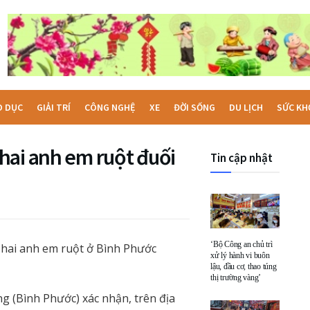
O DỤC
GIẢI TRÍ
CÔNG NGHỆ
XE
ĐỜI SỐNG
DU LỊCH
SỨC KH
hai anh em ruột đuối
Tin cập nhật
‘Bộ Công an chủ trì
, hai anh em ruột ở Bình Phước
xử lý hành vi buôn
lậu, đầu cơ, thao túng
thị trường vàng’
g (Bình Phước) xác nhận, trên địa