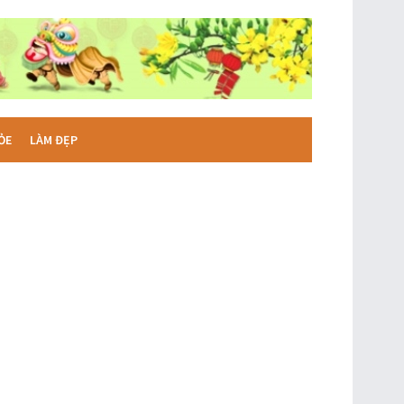
ỎE
LÀM ĐẸP