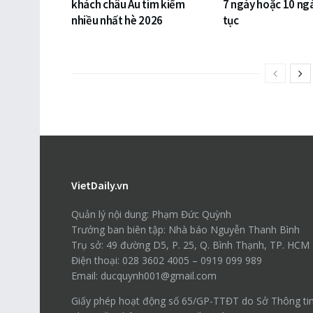
khách châu Âu tìm kiếm
7 ngày hoặc 10 ngà
nhiều nhất hè 2026
tục
VietDaily.vn
Quản lý nội dung: Phạm Đức Quỳnh
Trưởng ban biên tập: Nhà báo Nguyễn Thanh Bình
Trụ sở: 49 đường D5, P. 25, Q. Bình Thạnh, TP. HCM
Điện thoại: 028 3602 4005 – 0919 099 989
Email: ducquynh001@gmail.com
Giấy phép hoạt động số 65/GP-TTĐT do Sở Thông ti