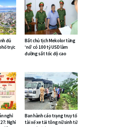
inh đủ
Bắt chủ tịch Mekolor từng
phố trực
‘nổ’ có 100 tỷ USD làm
đường sắt tốc độ cao
án nghỉ
Ban hành cáo trạng truy tố
27: Nghỉ
tài xế xe tải tông nữ sinh tử