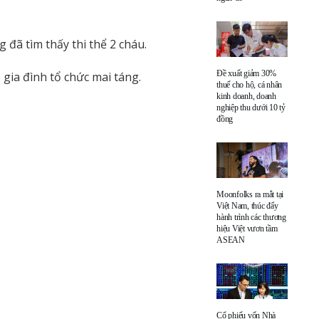
đã tìm thấy thi thể 2 cháu.
Đề xuất giảm 30%
 gia đình tổ chức mai táng.
thuế cho hộ, cá nhân
kinh doanh, doanh
nghiệp thu dưới 10 tỷ
đồng
Moonfolks ra mắt tại
Việt Nam, thúc đẩy
hành trình các thương
hiệu Việt vươn tầm
ASEAN
Cổ phiếu vốn Nhà