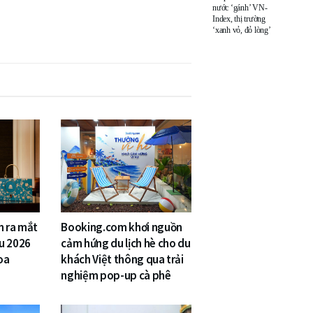
nước ‘gánh’ VN-
Index, thị trường
‘xanh vỏ, đỏ lòng’
n ra mắt
Booking.com khơi nguồn
u 2026
cảm hứng du lịch hè cho du
oa
khách Việt thông qua trải
nghiệm pop-up cà phê