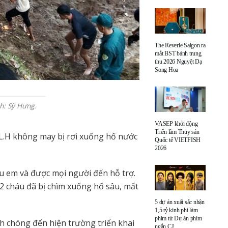
The Reverie Saigon ra
mắt BST bánh trung
thu 2026 Nguyệt Dạ
Song Hoa
h: Sỹ Hưng.
VASEP khởi động
Triển lãm Thủy sản
 L.H không may bị rơi xuống hố nước
Quốc tế VIETFISH
2026
 cứu em và được mọi người đến hỗ trợ.
2 cháu đã bị chìm xuống hố sâu, mất
5 dự án xuất sắc nhận
1,5 tỷ kinh phí làm
phim từ Dự án phim
h chóng đến hiện trường triển khai
ngắn CJ