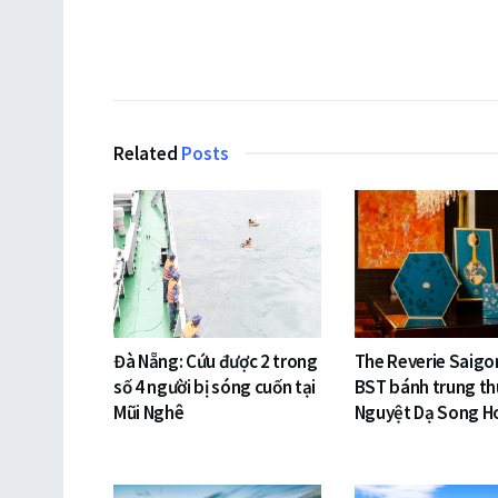
Related
Posts
Đà Nẵng: Cứu được 2 trong
The Reverie Saigo
số 4 người bị sóng cuốn tại
BST bánh trung th
Mũi Nghê
Nguyệt Dạ Song H