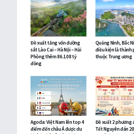
Đề xuất tăng vốn đường
Quảng Ninh, Bắc N
sắt Lào Cai – Hà Nội – Hải
điều kiện là thành 
Phòng thêm 86.108 tỷ
thuộc Trung ương
đồng
Agoda: Việt Nam lên top 4
Đề xuất 2 phương 
điểm đến châu Á được du
Tết Nguyên đán 20