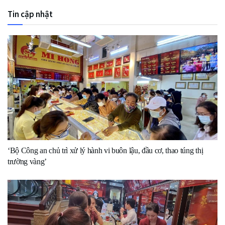
Tin cập nhật
‘Bộ Công an chủ trì xử lý hành vi buôn lậu, đầu cơ, thao túng thị
trường vàng’