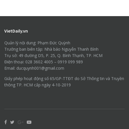
VietDaily.vn
Quản lý nội dung: Phạm Đức Quỳnh
Trưởng ban biên tập: Nhà báo Nguyễn Thanh Bình
Trụ sở: 49 đường D5, P. 25, Q. Bình Thạnh, TP. HCM
Điện thoại: 028 3602 4005 – 0919 099 989
Email: ducquynh001@gmail.com
Giấy phép hoạt động số 65/GP-TTĐT do Sở Thông tin và Truyền
thông TP. HCM cấp ngày 4-10-2019