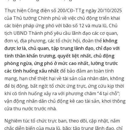
Thực hiện Công điện số 200/CĐ-TTg ngày 20/10/2025
của Thủ tướng Chính phủ về việc chủ động triển khai
các biện pháp ứng phó với bão số 12 và mưa lũ, Chủ
tịch UBND Thành phố yêu cầu lãnh đạo các cơ quan,
đơn vị, địa phương, các tổ chức hội, đoàn thể
không
được lơ là, chủ quan, tập trung lãnh đạo, chỉ đạo với
tinh thần khẩn trương, quyết liệt nhất, chủ động
phòng ngừa, ứng phó ở mức cao nhất, lường trước
các tình huống xấu nhất
để bảo đảm an toàn tính
mạng, hạn chế thiệt hại về tài sản của nhân dân, không
để bị động, bất ngờ; tổ chức ứng trực, ứng cứu kịp thời
khi có tình huống xảy ra với phương châm “4 tại chỗ”;
vận động nhân dân chủ động kê cao tài sản, khơi thông
cửa thu nước trước nhà.
Nghiêm túc tổ chức trực ban, theo dõi, cập nhật, nắm
chắc diễn biến của mưa lũ, bão; tập trung lãnh đạo, chỉ