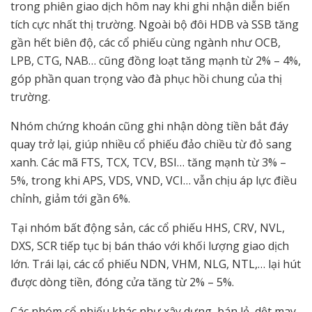
trong phiên giao dịch hôm nay khi ghi nhận diễn biến
tích cực nhất thị trường. Ngoài bộ đôi HDB và SSB tăng
gần hết biên độ, các cổ phiếu cùng ngành như OCB,
LPB, CTG, NAB… cũng đồng loạt tăng mạnh từ 2% – 4%,
góp phần quan trọng vào đà phục hồi chung của thị
trường.
Nhóm chứng khoán cũng ghi nhận dòng tiền bắt đáy
quay trở lại, giúp nhiều cổ phiếu đảo chiều từ đỏ sang
xanh. Các mã FTS, TCX, TCV, BSI… tăng mạnh từ 3% –
5%, trong khi APS, VDS, VND, VCI… vẫn chịu áp lực điều
chỉnh, giảm tới gần 6%.
Tại nhóm bất động sản, các cổ phiếu HHS, CRV, NVL,
DXS, SCR tiếp tục bị bán tháo với khối lượng giao dịch
lớn. Trái lại, các cổ phiếu NDN, VHM, NLG, NTL,… lại hút
được dòng tiền, đóng cửa tăng từ 2% – 5%.
Các nhóm cổ phiếu khác như xây dựng, bán lẻ, dệt may,