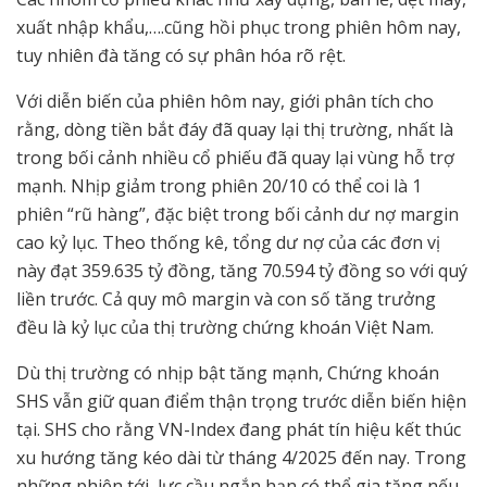
xuất nhập khẩu,….cũng hồi phục trong phiên hôm nay,
tuy nhiên đà tăng có sự phân hóa rõ rệt.
Với diễn biến của phiên hôm nay, giới phân tích cho
rằng, dòng tiền bắt đáy đã quay lại thị trường, nhất là
trong bối cảnh nhiều cổ phiếu đã quay lại vùng hỗ trợ
mạnh. Nhịp giảm trong phiên 20/10 có thể coi là 1
phiên “rũ hàng”, đặc biệt trong bối cảnh dư nợ margin
cao kỷ lục. Theo thống kê, tổng dư nợ của các đơn vị
này đạt 359.635 tỷ đồng, tăng 70.594 tỷ đồng so với quý
liền trước. Cả quy mô margin và con số tăng trưởng
đều là kỷ lục của thị trường chứng khoán Việt Nam.
Dù thị trường có nhịp bật tăng mạnh, Chứng khoán
SHS vẫn giữ quan điểm thận trọng trước diễn biến hiện
tại. SHS cho rằng VN-Index đang phát tín hiệu kết thúc
xu hướng tăng kéo dài từ tháng 4/2025 đến nay. Trong
những phiên tới, lực cầu ngắn hạn có thể gia tăng nếu