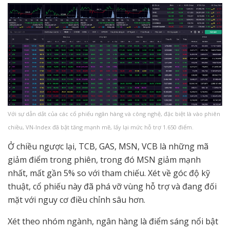
Với sự dẫn dắt của các cổ phiếu ngân hàng và công nghệ, đặc biệt là vào phiên
chiều, VN-Index đã bật tăng mạnh mẽ, lấy lại mức hỗ trợ 1.650 điểm.
Ở chiều ngược lại, TCB, GAS, MSN, VCB là những mã
giảm điểm trong phiên, trong đó MSN giảm mạnh
nhất, mất gần 5% so với tham chiếu. Xét về góc độ kỹ
thuật, cổ phiếu này đã phá vỡ vùng hỗ trợ và đang đối
mặt với nguy cơ điều chỉnh sâu hơn.
Xét theo nhóm ngành, ngân hàng là điểm sáng nổi bật