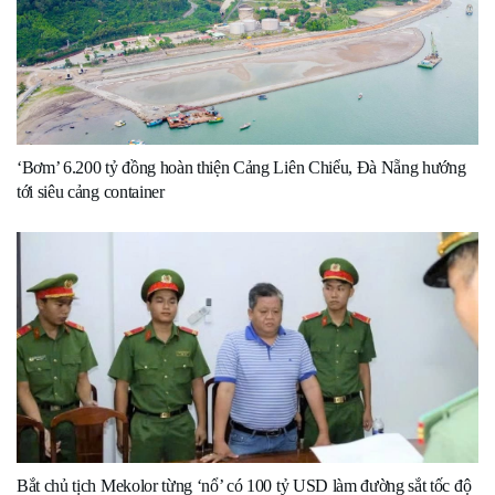
‘Bơm’ 6.200 tỷ đồng hoàn thiện Cảng Liên Chiểu, Đà Nẵng hướng
tới siêu cảng container
Bắt chủ tịch Mekolor từng ‘nổ’ có 100 tỷ USD làm đường sắt tốc độ