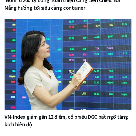
‘Bơm’ 6.200 tỷ đồng hoàn thiện Cảng Liên Chiểu, Đà
Nẵng hướng tới siêu cảng container
VN-Index giảm gần 12 điểm, cổ phiếu DGC bất ngờ tăng
kịch biên độ