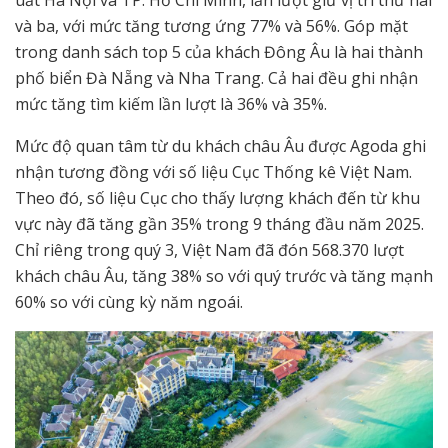
uất Hà Nội và TP. Hồ Chí Minh, lần lượt giữ vị trí thứ hai
và ba, với mức tăng tương ứng 77% và 56%. Góp mặt
trong danh sách top 5 của khách Đông Âu là hai thành
phố biển Đà Nẵng và Nha Trang. Cả hai đều ghi nhận
mức tăng tìm kiếm lần lượt là 36% và 35%.
Mức độ quan tâm từ du khách châu Âu được Agoda ghi
nhận tương đồng với số liệu Cục Thống kê Việt Nam.
Theo đó, số liệu Cục cho thấy lượng khách đến từ khu
vực này đã tăng gần 35% trong 9 tháng đầu năm 2025.
Chỉ riêng trong quý 3, Việt Nam đã đón 568.370 lượt
khách châu Âu, tăng 38% so với quý trước và tăng mạnh
60% so với cùng kỳ năm ngoái.