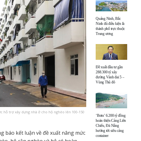
Quảng Ninh, Bắc
Ninh đủ điều kiện là
thành phố trực thuộc
Trung ương
Đề xuất đầu tư gần
288.300 tỷ xây
đường Vành đai 5 –
Vùng Thủ đô
 hỗ trợ xây dựng nhà ở cho hộ nghèo lên 100-150
‘Bơm’ 6.200 tỷ đồng
hoàn thiện Cảng Liên
Chiểu, Đà Nẵng
hướng tới siêu cảng
 báo kết luận về đề xuất nâng mức
container
ghèo, hộ cận nghèo và hộ có hoàn