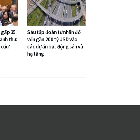
g gấp 35
Sáu tập đoàn tư nhân đổ
anh thu:
vốn gần 200 tỷ USD vào
 cứu’
các dự án bất động sản và
hạ tầng