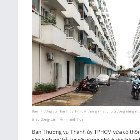
Ban Thường vụ Thành ủy TPHCM thống nhất chủ trương nâng mức
triệu đồng/căn – Ảnh minh họa
Ban Thường vụ Thành ủy TPHCM vừa có thông
sàn kinh phí hỗ trợ xây dựng nhà ở cho hộ n