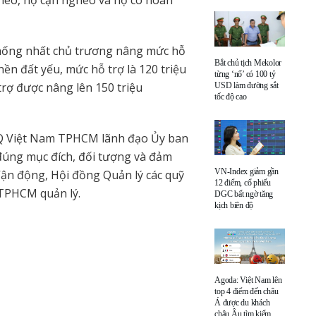
ống nhất chủ trương nâng mức hỗ
Bắt chủ tịch Mekolor
nền đất yếu, mức hỗ trợ là 120 triệu
từng ‘nổ’ có 100 tỷ
trợ được nâng lên 150 triệu
USD làm đường sắt
tốc độ cao
 Việt Nam TPHCM lãnh đạo Ủy ban
úng mục đích, đối tượng và đảm
VN-Index giảm gần
Vận động, Hội đồng Quản lý các quỹ
12 điểm, cổ phiếu
TPHCM quản lý.
DGC bất ngờ tăng
kịch biên độ
Agoda: Việt Nam lên
top 4 điểm đến châu
Á được du khách
châu Âu tìm kiếm