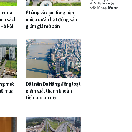
2027: Nghỉ 7 ngày
hoặc 10 ngày liên tục
Gamuda
Ế hàng và cạn dòng tiền,
anh sách
nhiều dự án bất động sản
 Hà Nội
giảm giá mở bán
âng mức
Đất nền Đà Nẵng đồng loạt
thể mua
giảm giá, thanh khoản
tiếp tục lao dốc