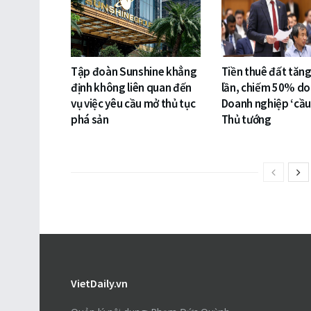
Tập đoàn Sunshine khẳng
Tiền thuê đất tăn
định không liên quan đến
lần, chiếm 50% do
vụ việc yêu cầu mở thủ tục
Doanh nghiệp ‘cầu
phá sản
Thủ tướng
VietDaily.vn