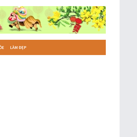
ỎE
LÀM ĐẸP