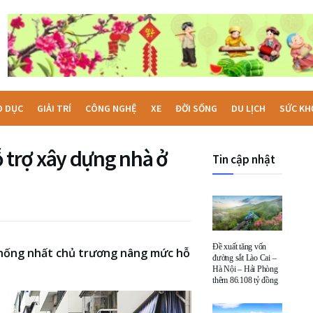
O DỤC
GIẢI TRÍ
CÔNG NGHỆ
XE
ĐỜI SỐNG
DU LỊCH
SỨC KH
trợ xây dựng nhà ở
Tin cập nhật
Đề xuất tăng vốn
hống nhất chủ trương nâng mức hỗ
đường sắt Lào Cai –
Hà Nội – Hải Phòng
thêm 86.108 tỷ đồng