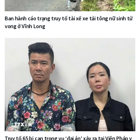
Ban hành cáo trạng truy tố tài xế xe tải tông nữ sinh tử
vong ở Vĩnh Long
Truy tố 65 bị can trong vụ ‘đại án’ xảy ra tại Viện Pháp y