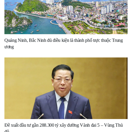
Quảng Ninh, Bắc Ninh đủ điều kiện là thành phố trực thuộc Trung
ương
Đề xuất đầu tư gần 288.300 tỷ xây đường Vành đai 5 – Vùng Thủ
đô