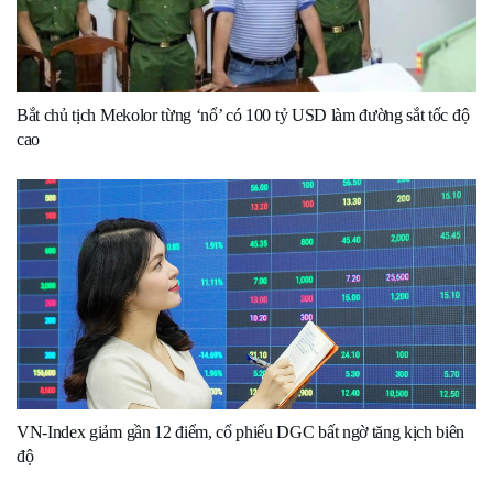
Bắt chủ tịch Mekolor từng ‘nổ’ có 100 tỷ USD làm đường sắt tốc độ
cao
VN-Index giảm gần 12 điểm, cổ phiếu DGC bất ngờ tăng kịch biên
độ