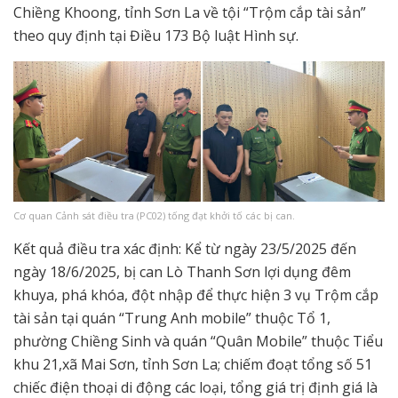
Chiềng Khoong, tỉnh Sơn La về tội “Trộm cắp tài sản”
theo quy định tại Điều 173 Bộ luật Hình sự.
Cơ quan Cảnh sát điều tra (PC02) tống đạt khởi tố các bị can.
Kết quả điều tra xác định: Kể từ ngày 23/5/2025 đến
ngày 18/6/2025, bị can Lò Thanh Sơn lợi dụng đêm
khuya, phá khóa, đột nhập để thực hiện 3 vụ Trộm cắp
tài sản tại quán “Trung Anh mobile” thuộc Tổ 1,
phường Chiềng Sinh và quán “Quân Mobile” thuộc Tiểu
khu 21,xã Mai Sơn, tỉnh Sơn La; chiếm đoạt tổng số 51
chiếc điện thoại di động các loại, tổng giá trị định giá là