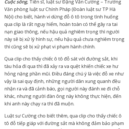
Cuộc sống
, Tiến sĩ, luật sư Đặng Văn Cường – Trưởng
Văn phòng luật sư Chính Pháp (Đoàn luật sư TP Hà
Nội) cho biết, hành vi dừng đỗ ô tô trong tình huống
qua clip là rất nguy hiểm, hoàn toàn có thể gây ra tai
nạn giao thông, nếu hậu quả nghiêm trọng thì người
này sẽ bị xử lý hình sự, nếu hậu quả chưa nghiêm trọng
thì cũng sẽ bị xử phạt vi phạm hành chính.
Qua clip cho thấy chiếc ô tô đỗ sát với đường sắt, khi
tàu hỏa đi qua thì đã xảy ra va quệt khiến chiếc xe hư
hỏng nặng phần mũi. Điều đáng chú ý là việc đỗ xe như
vậy là sai quy định, những người dân xung quanh đều
nhận ra và đã cảnh báo, gọi người này đánh xe đi chỗ
khác, nhưng người đàn ông này không thực hiện, đến
khi anh này chạy ra thì đã muộn.
Luật sư Cường cho biết thêm, qua clip cho thấy chiếc ô
tô đỗ tiếp giáp với đường sắt mà không đảm bảo phạm