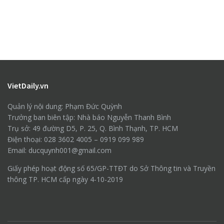
VietDaily.vn
Quản lý nội dung: Phạm Đức Quỳnh
Trưởng ban biên tập: Nhà báo Nguyễn Thanh Bình
Trụ sở: 49 đường D5, P. 25, Q. Bình Thạnh, TP. HCM
Điện thoại: 028 3602 4005 – 0919 099 989
Email: ducquynh001@gmail.com
Giấy phép hoạt động số 65/GP-TTĐT do Sở Thông tin và Truyền
thông TP. HCM cấp ngày 4-10-2019