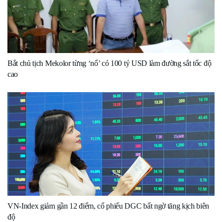
Bắt chủ tịch Mekolor từng ‘nổ’ có 100 tỷ USD làm đường sắt tốc độ
cao
VN-Index giảm gần 12 điểm, cổ phiếu DGC bất ngờ tăng kịch biên
độ