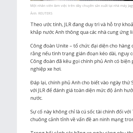
Một nhân viên làm việc trên dây chuyền sản xuất tại nhà máy Jagu
Ảnh: REUTERS
Theo ước tính, JLR đang duy trì và hỗ trợ khoả
khắp nước Anh thông qua các nhà cung ứng lin
Công đoàn Unite – tổ chức đại diện cho hàng
rằng nếu tình trạng gián đoạn kéo dài, nguy cơ
Công đoàn đã kêu gọi chính phủ Anh có biện 
nghiệp xe hơi.
Đáp lại, chính phủ Anh cho biết vào ngày thứ
với JLR để đánh giá toàn diện mức độ ảnh hưở
nước.
Sự cố này không chỉ là cú sốc tài chính đối vớ
chuông cảnh tỉnh về vấn đề an ninh mạng tro