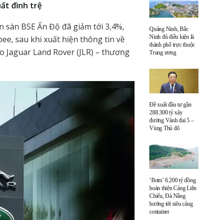
uất đình trệ
n sàn BSE Ấn Độ đã giảm tới 3,4%,
Quảng Ninh, Bắc
Ninh đủ điều kiện là
ee, sau khi xuất hiện thông tin về
thành phố trực thuộc
 Jaguar Land Rover (JLR) – thương
Trung ương
Đề xuất đầu tư gần
288.300 tỷ xây
đường Vành đai 5 –
Vùng Thủ đô
‘Bơm’ 6.200 tỷ đồng
hoàn thiện Cảng Liên
Chiểu, Đà Nẵng
hướng tới siêu cảng
container