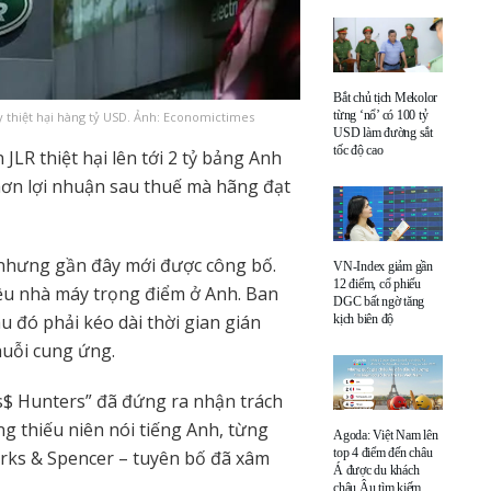
Bắt chủ tịch Mekolor
từng ‘nổ’ có 100 tỷ
thiệt hại hàng tỷ USD. Ảnh: Economictimes
USD làm đường sắt
tốc độ cao
JLR thiệt hại lên tới 2 tỷ bảng Anh
 hơn lợi nhuận sau thuế mà hãng đạt
, nhưng gần đây mới được công bố.
VN-Index giảm gần
12 điểm, cổ phiếu
ều nhà máy trọng điểm ở Anh. Ban
DGC bất ngờ tăng
u đó phải kéo dài thời gian gián
kịch biên độ
huỗi cung ứng.
s$ Hunters” đã đứng ra nhận trách
 thiếu niên nói tiếng Anh, từng
Agoda: Việt Nam lên
top 4 điểm đến châu
arks & Spencer – tuyên bố đã xâm
Á được du khách
châu Âu tìm kiếm