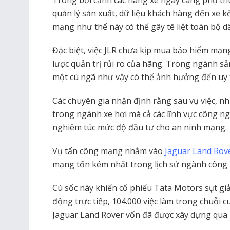
Trong bối cảnh các hãng xe ngày càng phụ thu
quản lý sản xuất, dữ liệu khách hàng đến xe k
mạng như thế này có thể gây tê liệt toàn bộ d
Đặc biệt, việc JLR chưa kịp mua bảo hiểm mạn
lược quản trị rủi ro của hãng. Trong ngành sản
một cú ngã như vậy có thể ảnh hưởng đến uy t
Các chuyên gia nhận định rằng sau vụ việc, n
trong ngành xe hơi mà cả các lĩnh vực công ng
nghiêm túc mức độ đầu tư cho an ninh mạng.
Vụ tấn công mạng nhằm vào
Jaguar Land Rov
mạng tốn kém nhất trong lịch sử ngành công 
Cú sốc này khiến cổ phiếu Tata Motors sụt giảm
động trực tiếp, 104.000 việc làm trong chuỗi 
Jaguar Land Rover vốn đã được xây dựng qua 