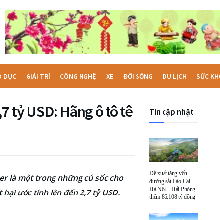
O DỤC
GIẢI TRÍ
CÔNG NGHỆ
XE
ĐỜI SỐNG
DU LỊCH
SỨC KH
,7 tỷ USD: Hãng ô tô tê
Tin cập nhật
Đề xuất tăng vốn
r là một trong những cú sốc cho
đường sắt Lào Cai –
Hà Nội – Hải Phòng
 hại ước tính lên đến 2,7 tỷ USD.
thêm 86.108 tỷ đồng