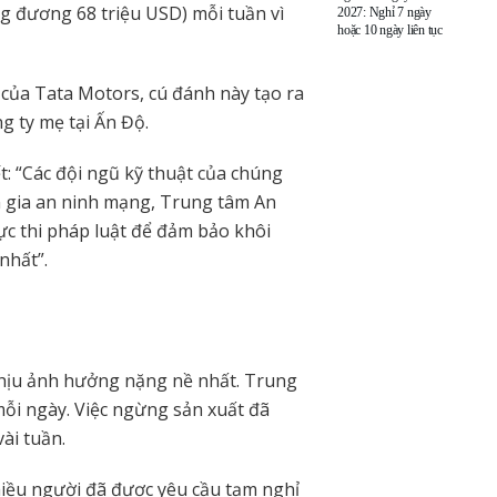
g đương 68 triệu USD) mỗi tuần vì
2027: Nghỉ 7 ngày
hoặc 10 ngày liên tục
 của Tata Motors, cú đánh này tạo ra
g ty mẹ tại Ấn Độ.
t: “Các đội ngũ kỹ thuật của chúng
ên gia an ninh mạng, Trung tâm An
ực thi pháp luật để đảm bảo khôi
nhất”.
 chịu ảnh hưởng nặng nề nhất. Trung
mỗi ngày. Việc ngừng sản xuất đã
ài tuần.
nhiều người đã được yêu cầu tạm nghỉ