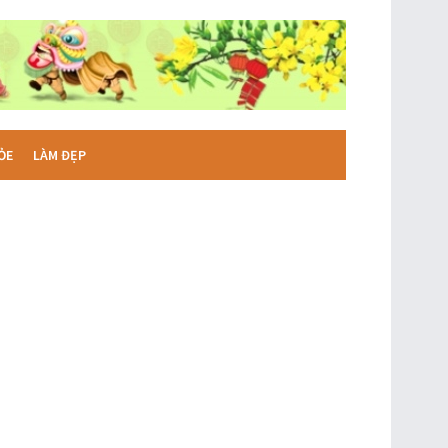
ỎE
LÀM ĐẸP