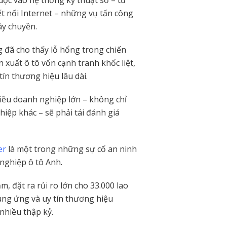
ộc vào hệ thống kỹ thuật số – từ
ết nối Internet – những vụ tấn công
ây chuyền.
g đã cho thấy lỗ hổng trong chiến
 xuất ô tô vốn cạnh tranh khốc liệt,
ín thương hiệu lâu dài.
hiều doanh nghiệp lớn – không chỉ
hiệp khác – sẽ phải tái đánh giá
er
là một trong những sự cố an ninh
nghiệp ô tô Anh.
, đặt ra rủi ro lớn cho 33.000 lao
cung ứng và uy tín thương hiệu
nhiều thập kỷ.