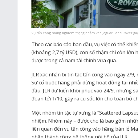
Vụ tấn công mạng nghiêm trọng nhằm vào Jaguar Land Rover gây 
Theo các báo cáo ban đầu, vụ việc có thể khiến 
(khoảng 2,7 tỷ USD), con số thậm chí còn lớn
được trong cả năm tài chính vừa qua.
JLR xác nhận bị tin tặc tấn công vào ngày 2/9
Sự cố buộc hãng phải dừng hoạt động tại nhi
đầu, JLR dự kiến khôi phục vào 24/9, nhưng sa
đoạn tới 1/10, gây ra cú sốc lớn cho toàn bộ c
Một nhóm tin tặc tự xưng là “Scattered Lapsu
nhiệm. Nhóm này – được cho là bao gồm những
liên quan đến vụ tấn công vào hãng bán lẻ M
nhập thành công hệ thống nội bộ của JLR.