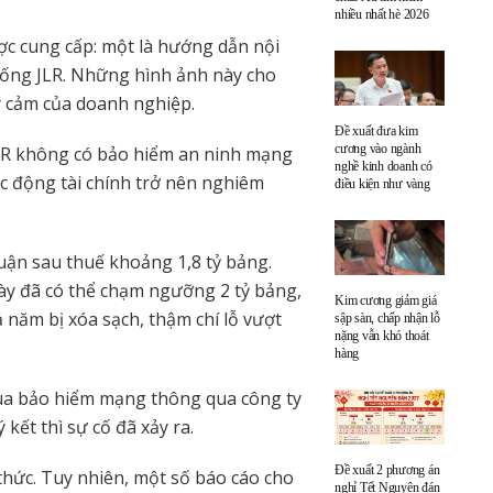
nhiều nhất hè 2026
ợc cung cấp: một là hướng dẫn nội
 thống JLR. Những hình ảnh này cho
y cảm của doanh nghiệp.
Đề xuất đưa kim
cương vào ngành
JLR không có bảo hiểm an ninh mạng
nghề kinh doanh có
ác động tài chính trở nên nghiêm
điều kiện như vàng
huận sau thuế khoảng 1,8 tỷ bảng.
này đã có thể chạm ngưỡng 2 tỷ bảng,
Kim cương giảm giá
 năm bị xóa sạch, thậm chí lỗ vượt
sập sàn, chấp nhận lỗ
nặng vẫn khó thoát
hàng
ua bảo hiểm mạng thông qua công ty
kết thì sự cố đã xảy ra.
Đề xuất 2 phương án
hức. Tuy nhiên, một số báo cáo cho
nghỉ Tết Nguyên đán