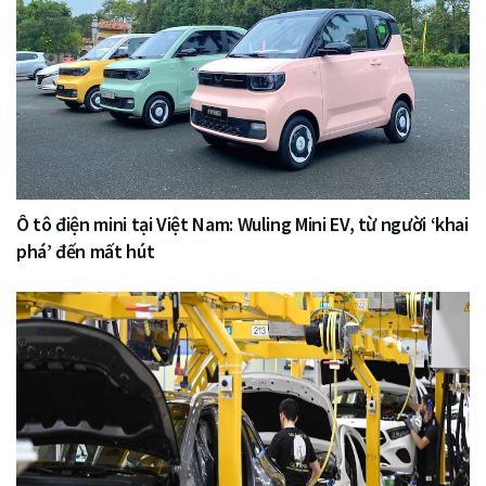
Ô tô điện mini tại Việt Nam: Wuling Mini EV, từ người ‘khai
phá’ đến mất hút