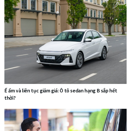
Ế ẩm và liên tục giảm giá: Ô tô sedan hạng B sắp hết
thời?