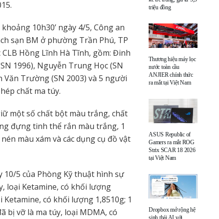
015.
triệu đồng
o khoảng 10h30’ ngày 4/5, Công an
hách sạn BM ở phường Trần Phú, TP
c CLB Hồng Lĩnh Hà Tĩnh, gồm: Đinh
Thương hiệu máy lọc
SN 1996), Nguyễn Trung Học (SN
nước toàn cầu
ANJIER chính thức
 Văn Trường (SN 2003) và 5 người
ra mắt tại Việt Nam
phép chất ma túy.
iữ một số chất bột màu trắng, chất
ong đựng tinh thể rắn màu trắng, 1
ASUS Republic of
 nén màu xám và các dụng cụ đồ vật
Gamers ra mắt ROG
Strix SCAR 18 2026
tại Việt Nam
 10/5 của Phòng Kỹ thuật hình sự
, loại Ketamine, có khối lượng
ại Ketamine, có khối lượng 1,8510g; 1
Dropbox mở rộng hệ
 bị vỡ là ma túy, loại MDMA, có
sinh thái AI với