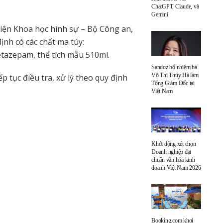
ChatGPT, Claude, và
Gemini
iện Khoa học hình sự – Bộ Công an,
nh có các chất ma túy:
azepam, thể tích mẫu 510ml.
Sandoz bổ nhiệm bà
Võ Thị Thúy Hà làm
p tục điều tra, xử lý theo quy định
Tổng Giám Đốc tại
Việt Nam
Khởi động xét chọn
Doanh nghiệp đạt
chuẩn văn hóa kinh
doanh Việt Nam 2026
Booking.com khơi