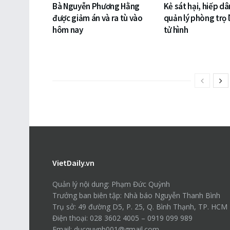
Bà Nguyễn Phương Hằng
Kẻ sát hại, hiếp d
được giảm án và ra tù vào
quản lý phòng trọ l
hôm nay
tử hình
VietDaily.vn
Quản lý nội dung: Phạm Đức Quỳnh
Trưởng ban biên tập: Nhà báo Nguyễn Thanh Bình
Trụ sở: 49 đường D5, P. 25, Q. Bình Thạnh, TP. HCM
Điện thoại: 028 3602 4005 – 0919 099 989
Email: ducquynh001@gmail.com