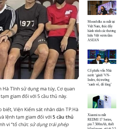
Moonfolks ra mắt tại
Việt Nam, thúc đẩy
hành trình các thương
hiệu Việt vươn tầm
ASEAN
Cổ phiếu vốn Nhà
nước ‘gánh’ VN-
Index, thị trường
‘xanh vỏ, đỏ lòng’
nh Hà Tĩnh sử dụng ma túy, Cơ quan
 tạm giam đối với 5 cầu thủ này.
o biết, Viện Kiểm sát nhân dân TP.Hà
Xiaomi ra mắt
và lệnh tạm giam đối với
5 cầu thủ
REDMI 17 Series,
nh vi “tổ chức
sử dụng trái phép
pin 7.500mAh, thiết
kế trẻ trung, giá từ 5,5