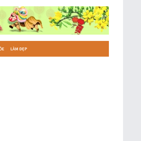
ỎE
LÀM ĐẸP