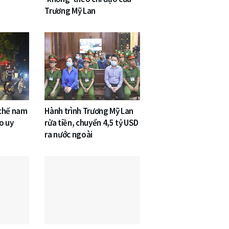
Trương Mỹ Lan
 chế nam
Hành trình Trương Mỹ Lan
o uy
rửa tiền, chuyển 4,5 tỷ USD
ra nước ngoài