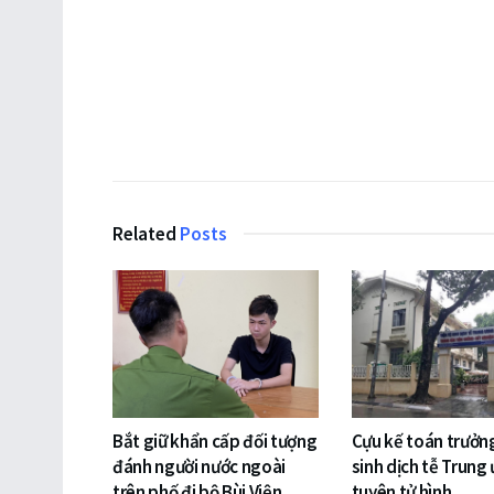
Related
Posts
Bắt giữ khẩn cấp đối tượng
Cựu kế toán trưởng
đánh người nước ngoài
sinh dịch tễ Trung
trên phố đi bộ Bùi Viện
tuyên tử hình