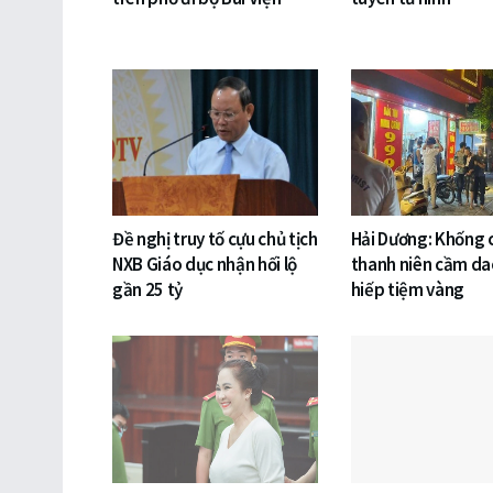
Đề nghị truy tố cựu chủ tịch
Hải Dương: Khống
NXB Giáo dục nhận hối lộ
thanh niên cầm da
gần 25 tỷ
hiếp tiệm vàng