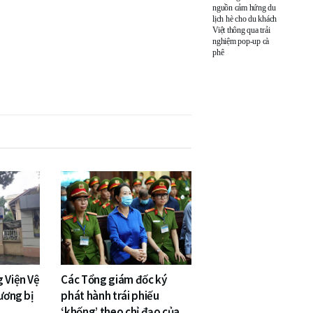
nguồn cảm hứng du
lịch hè cho du khách
Việt thông qua trải
nghiệm pop-up cà
phê
 Viện Vệ
Các Tổng giám đốc ký
 ương bị
phát hành trái phiếu
‘khống’ theo chỉ đạo của