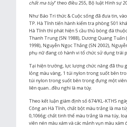
chất ma túy
” theo điều 255, Bộ luật Hình sự 2
Như Báo Tri thức & Cuộc sống đã đưa tin, và
TP. Hà Tĩnh tiến hành kiểm tra phòng 501 k
Hà Tĩnh thì phát hiện 5 cầu thủ bóng đá thuộ
Thanh Trung (SN 1988), Dương Quang Tuấn (
1998), Nguyễn Ngọc Thắng (SN 2002), Nguyễn
phụ nữ đang có hành vi tổ chức sử dụng trái 
Tại hiện trường, lực lượng chức năng đã thu g
lỏng màu vàng, 1 túi nylon trong suốt bên tr
túi nylon trong suốt bên trong đựng một viên
liên quan…đều nghi là ma túy.
Theo kết luận giám định số 674/KL-KTHS ngày
Công an Hà Tĩnh, chất bột màu trắng là ma túy
0,1066g; chất tinh thể màu trắng là ma túy, lo
viên nén màu xám và các mảnh vụn màu xám đã