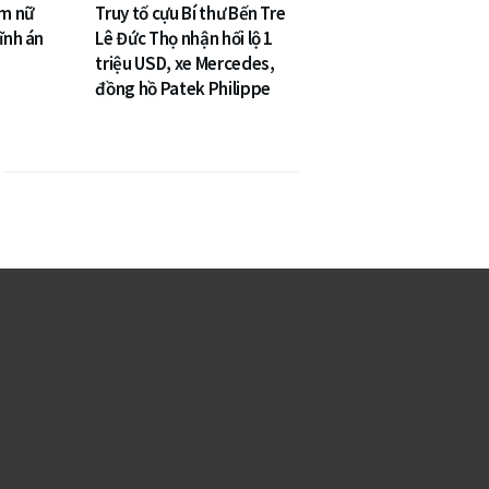
âm nữ
Truy tố cựu Bí thư Bến Tre
ĩnh án
Lê Đức Thọ nhận hối lộ 1
triệu USD, xe Mercedes,
đồng hồ Patek Philippe