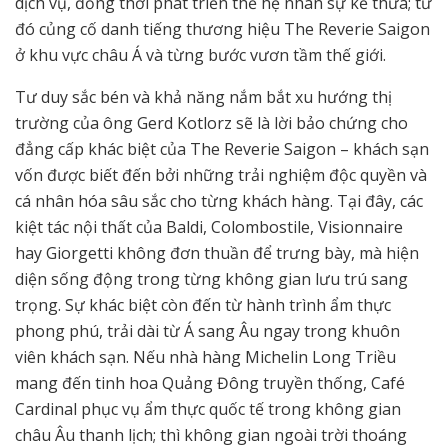
dịch vụ, đồng thời phát triển thế hệ nhân sự kế thừa; từ
đó củng cố danh tiếng thương hiệu The Reverie Saigon
ở khu vực châu Á và từng bước vươn tầm thế giới.
Tư duy sắc bén và khả năng nắm bắt xu hướng thị
trường của ông Gerd Kotlorz sẽ là lời bảo chứng cho
đẳng cấp khác biệt của The Reverie Saigon – khách sạn
vốn được biết đến bởi những trải nghiệm độc quyền và
cá nhân hóa sâu sắc cho từng khách hàng. Tại đây, các
kiệt tác nội thất của Baldi, Colombostile, Visionnaire
hay Giorgetti không đơn thuần để trưng bày, mà hiện
diện sống động trong từng không gian lưu trú sang
trọng. Sự khác biệt còn đến từ hành trình ẩm thực
phong phú, trải dài từ Á sang Âu ngay trong khuôn
viên khách sạn. Nếu nhà hàng Michelin Long Triều
mang đến tinh hoa Quảng Đông truyền thống, Café
Cardinal phục vụ ẩm thực quốc tế trong không gian
châu Âu thanh lịch; thì không gian ngoài trời thoáng