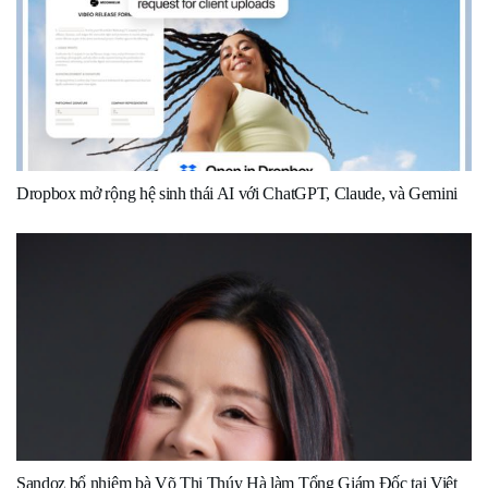
Dropbox mở rộng hệ sinh thái AI với ChatGPT, Claude, và Gemini
Sandoz bổ nhiệm bà Võ Thị Thúy Hà làm Tổng Giám Đốc tại Việt