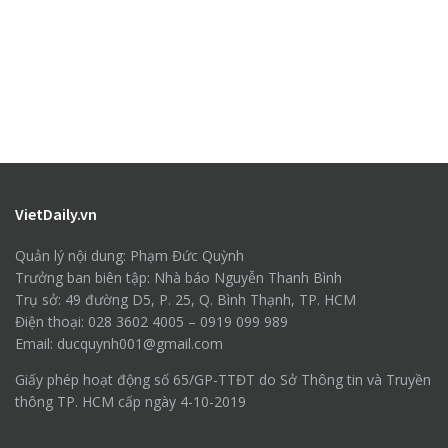
VietDaily.vn
Quản lý nội dung: Phạm Đức Quỳnh
Trưởng ban biên tập: Nhà báo Nguyễn Thanh Bình
Trụ sở: 49 đường D5, P. 25, Q. Bình Thạnh, TP. HCM
Điện thoại: 028 3602 4005 – 0919 099 989
Email: ducquynh001@gmail.com
Giấy phép hoạt động số 65/GP-TTĐT do Sở Thông tin và Truyền
thông TP. HCM cấp ngày 4-10-2019