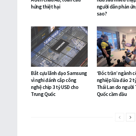
hứng thiệt hại
người dân phản ứn
sao?
Bắt cựu lãnh đạo Samsung
‘Bóc trần’ ngành 
vì nghi đánh cắp công
nghiệp lừa đảo 2 t
nghệ chip 3 tỷ USD cho
Thái Lan do người
Trung Quốc
Quốc cầm đầu