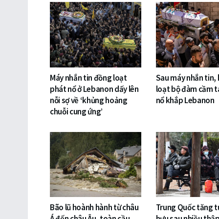
Máy nhắn tin đồng loạt
Sau máy nhắn tin,
phát nổ ở Lebanon dấy lên
loạt bộ đàm cầm t
nỗi sợ về ‘khủng hoảng
nổ khắp Lebanon
chuỗi cung ứng’
Bão lũ hoành hành từ châu
Trung Quốc tăng t
Á đến châu Âu, toàn cầu
hưu sau nhiều thập