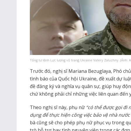
Tổng tư lệnh Lực lượng vũ trang Ukraine Valery Zaluzhny. (Ảnh: A
Trước đó, nghị sĩ Mariana Bezuglaya, Phó chủ
tình báo của Quốc hội Ukraine, đề xuất dự lu
đề đăng ký và nghĩa vụ quân sự, giúp huy độ
chứ không phải chỉ những việc liên quan đến y
Theo nghị sĩ này, phụ nữ
“có thể được gọi đi
dụng để thực hiện công việc bảo vệ nhà nước 
bà cũng sẽ cho phép phụ nữ phục vụ trong quân
trò hỗ trợ hay tình nguyện viên trong các đơn 