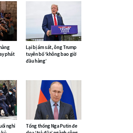
 hàng
Lại bị ám sát, ông Trump
ay phát
tuyên bố ‘không bao giờ
đầu hàng’
uổi nghỉ
Tổng thống Nga Putin đe
 kỷ,
doạ ‘trả đũa’ ngành công