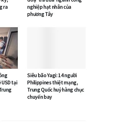
g ra
nghiệp hạt nhân của
phương Tây
công
Siêu bão Yagi: 14 người
ỷ USD tại
Philippines thiệt mạng,
 Trung
Trung Quốc huỷ hàng chục
chuyến bay