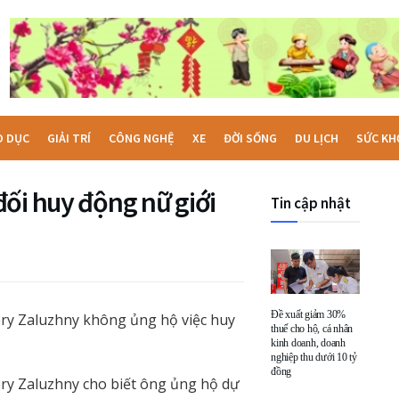
O DỤC
GIẢI TRÍ
CÔNG NGHỆ
XE
ĐỜI SỐNG
DU LỊCH
SỨC KH
ối huy động nữ giới
Tin cập nhật
Đề xuất giảm 30%
ery Zaluzhny không ủng hộ việc huy
thuế cho hộ, cá nhân
kinh doanh, doanh
nghiệp thu dưới 10 tỷ
đồng
ery Zaluzhny cho biết ông ủng hộ dự