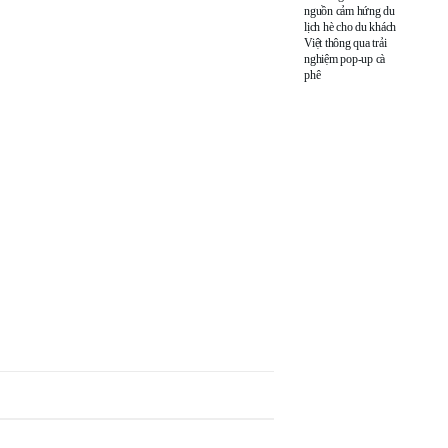
nguồn cảm hứng du
lịch hè cho du khách
Việt thông qua trải
nghiệm pop-up cà
phê