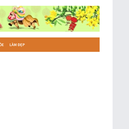
ỎE
LÀM ĐẸP