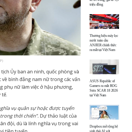
triệu đồng
Thương hiệu máy lọc
nước toàn cầu
ANJIER chính thức
ra mắt tại Việt Nam
P)
 tịch Ủy ban an ninh, quốc phòng và
ật về bình đẳng nam nữ trong các vấn
ASUS Republic of
Gamers ra mắt ROG
ng phụ nữ làm việc ở hậu phương,
Strix SCAR 18 2026
 tế.
tại Việt Nam
 nghĩa vụ quân sự hoặc được tuyển
trong thời chiến”.
Dự thảo luật của
 đội, dù là lính nghĩa vụ trong vai
Dropbox mở rộng hệ
vị tiền tuyến.
sinh thái AI với