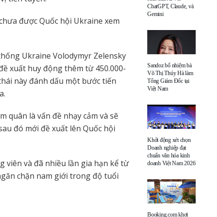
ChatGPT, Claude, và
Gemini
à chưa được Quốc hội Ukraine xem
thống Ukraine Volodymyr Zelensky
Sandoz bổ nhiệm bà
 đề xuất huy động thêm từ 450.000-
Võ Thị Thúy Hà làm
thái này đánh dấu một bước tiến
Tổng Giám Đốc tại
Việt Nam
a.
m quân là vấn đề nhạy cảm và sẽ
sau đó mới đề xuất lên Quốc hội
Khởi động xét chọn
Doanh nghiệp đạt
chuẩn văn hóa kinh
 viên và đã nhiều lần gia hạn kể từ
doanh Việt Nam 2026
ngăn chặn nam giới trong độ tuổi
Booking.com khơi