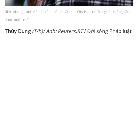
Nhìn khung cảnh đổ nát của nhà hát Crocus City Hall, nhiều người không cầm
được nước mắt.
Thùy Dung
(T/h)/ Ảnh: Reuters,RT
/ Đời sống Pháp luật