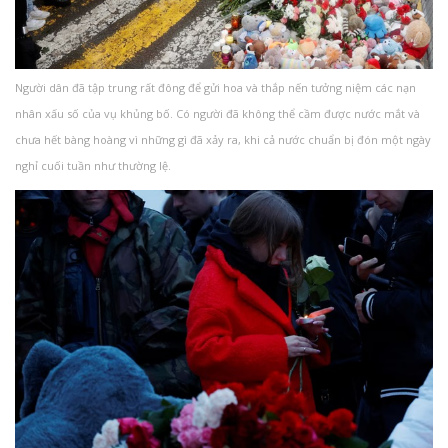
Người dân đã tập trung rất đông để gửi hoa và thắp nến tưởng niệm các nạn
nhân xấu số của vụ khủng bố. Có người đã không thể cầm được nước mắt và
chưa hết bàng hoàng vì những gì đã xảy ra, khi cả nước chuẩn bị đón một ngày
nghỉ cuối tuần như thường lệ.