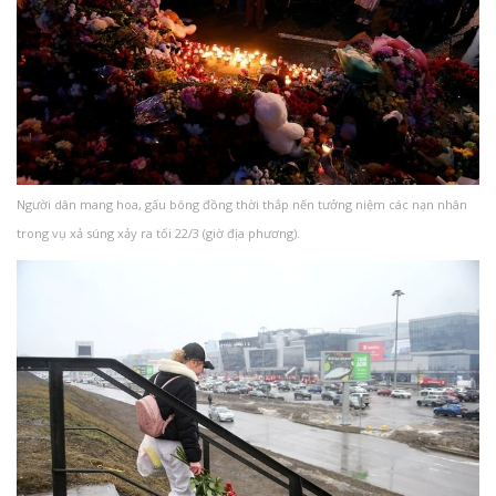
Người dân mang hoa, gấu bông đồng thời thắp nến tưởng niệm các nạn nhân
trong vụ xả súng xảy ra tối 22/3 (giờ địa phương).