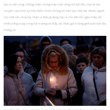
Sau vụ tấn công, những nhân chứng may mắn sống sót bắt đầu chia sẻ câu
chuyện của mình tại thời điểm nhóm khủng bố tràn vào nhà hát. Nhiều người
cho biết vẫn chưa kịp nhận ra điều gì đang xảy ra cho đến khi nghe thấy rất
nhiều tiếng súng trong hội trường và thấy các khán giả ở hàng ghế dưới bắt đầu
hoảng sợ.