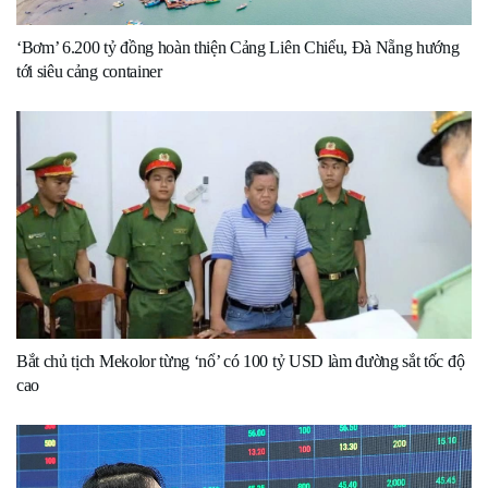
‘Bơm’ 6.200 tỷ đồng hoàn thiện Cảng Liên Chiểu, Đà Nẵng hướng
tới siêu cảng container
Bắt chủ tịch Mekolor từng ‘nổ’ có 100 tỷ USD làm đường sắt tốc độ
cao