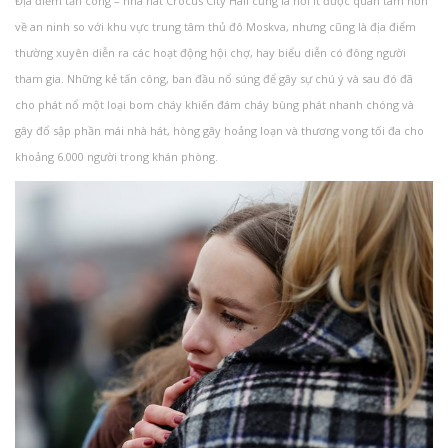
Địa điểm tấn công – nhà hát Crocus City Hall cũng là nơi ít được quan tâm hơn
về an ninh so với khu vực trung tâm thủ đô Moskva, nhưng cũng là địa điểm
thường xuyên diễn ra các hoạt động hội chợ, hay biểu diễn có đông người
tham gia. Những kẻ tấn công, ban đầu nổ súng để gây sự chú ý và sau đó đã
cho phát nổ một loại bom cháy khiến đám cháy bùng phát nhanh chóng và
gây đổ sập phần mái nhà hát, hòng gây hoảng loạn và thương vong tối đa cho
khoảng 6.000 người trong khán phòng.