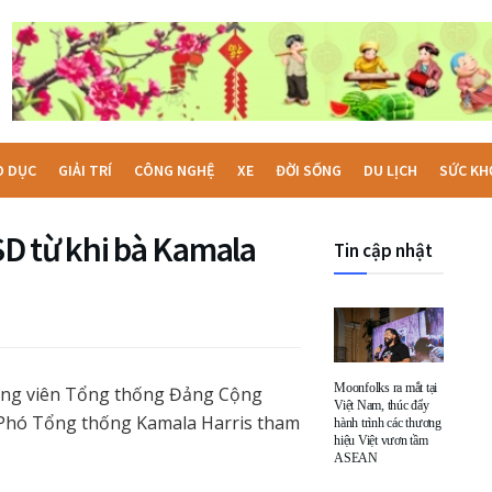
O DỤC
GIẢI TRÍ
CÔNG NGHỆ
XE
ĐỜI SỐNG
DU LỊCH
SỨC KH
D từ khi bà Kamala
Tin cập nhật
Moonfolks ra mắt tại
 ứng viên Tổng thống Đảng Cộng
Việt Nam, thúc đẩy
 Phó Tổng thống Kamala Harris tham
hành trình các thương
hiệu Việt vươn tầm
ASEAN