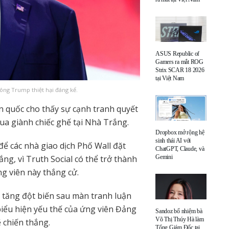
ASUS Republic of
Gamers ra mắt ROG
Strix SCAR 18 2026
tại Việt Nam
ông Trump thiệt hại đáng kể.
àn quốc cho thấy sự cạnh tranh quyết
ua giành chiếc ghế tại Nhà Trắng.
Dropbox mở rộng hệ
sinh thái AI với
ể các nhà giao dịch Phố Wall đặt
ChatGPT, Claude, và
ng, vì Truth Social có thể trở thành
Gemini
g viên này thắng cử.
 tăng đột biến sau màn tranh luận
biểu hiện yếu thế của ứng viên Đảng
Sandoz bổ nhiệm bà
Võ Thị Thúy Hà làm
 chiến thắng.
Tổng Giám Đốc tại