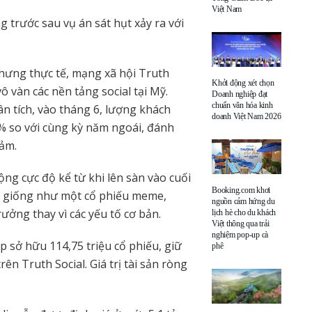
Việt Nam
g trước sau vụ án sát hụt xảy ra với
hưng thực tế, mạng xã hội Truth
Khởi động xét chọn
ô vàn các nền tảng social tại Mỹ.
Doanh nghiệp đạt
chuẩn văn hóa kinh
n tích, vào tháng 6, lượng khách
doanh Việt Nam 2026
8% so với cùng kỳ năm ngoái, đánh
iảm.
ng cực độ kể từ khi lên sàn vào cuối
Booking.com khơi
a giống như một cổ phiếu meme,
nguồn cảm hứng du
ưởng thay vì các yếu tố cơ bản.
lịch hè cho du khách
Việt thông qua trải
nghiệm pop-up cà
 sở hữu 114,75 triệu cổ phiếu, giữ
phê
ên Truth Social. Giá trị tài sản ròng