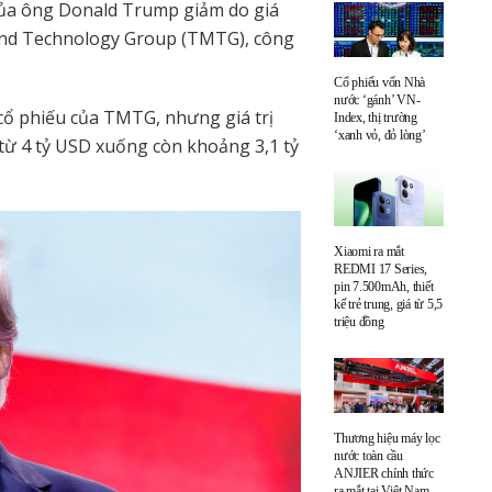
 của ông Donald Trump giảm do giá
and Technology Group (TMTG), công
Cổ phiếu vốn Nhà
nước ‘gánh’ VN-
cổ phiếu của TMTG, nhưng giá trị
Index, thị trường
‘xanh vỏ, đỏ lòng’
 từ 4 tỷ USD xuống còn khoảng 3,1 tỷ
Xiaomi ra mắt
REDMI 17 Series,
pin 7.500mAh, thiết
kế trẻ trung, giá từ 5,5
triệu đồng
Thương hiệu máy lọc
nước toàn cầu
ANJIER chính thức
ra mắt tại Việt Nam