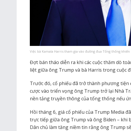
Việc bà Kamala Harris tham gia vào đường đua Tổng thống khiến 
Đợt bán tháo diễn ra khi các cuộc thăm dò to
liệt giữa ông Trump và bà Harris trong cuộc đ
Trước đó, cổ phiếu đã trở thành phương tiện đ
cược vào triển vọng ông Trump trở lại Nhà Trắ
nền tảng truyền thông của tổng thống nếu ứn
Hồi tháng 6, giá cổ phiếu của Trump Media đã
trực tiếp giữa ông Trump và ông Biden – khi 
Dân chủ làm tăng niềm tin rằng ông Trump sẽ