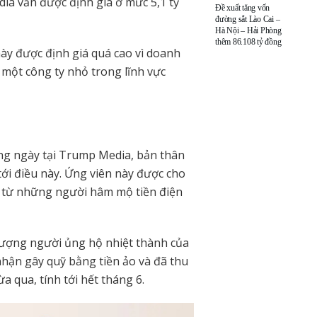
ia vẫn được định giá ở mức 5,1 tỷ
Đề xuất tăng vốn
đường sắt Lào Cai –
Hà Nội – Hải Phòng
thêm 86.108 tỷ đồng
ày được định giá quá cao vì doanh
à một công ty nhỏ trong lĩnh vực
ừng ngày tại Trump Media, bản thân
 điều này. Ứng viên này được cho
ộ từ những người hâm mộ tiền điện
ượng người ủng hộ nhiệt thành của
 nhận gây quỹ bằng tiền ảo và đã thu
a qua, tính tới hết tháng 6.