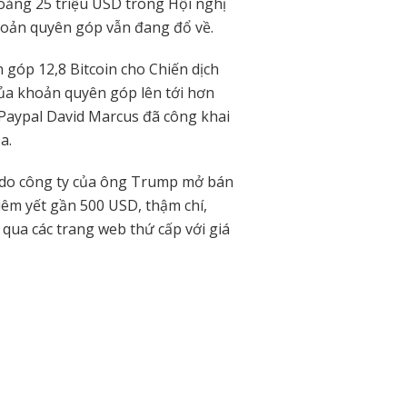
ảng 25 triệu USD trong Hội nghị
khoản quyên góp vẫn đang đổ về.
óp 12,8 Bitcoin cho Chiến dịch
của khoản quyên góp lên tới hơn
 Paypal David Marcus đã công khai
a.
n do công ty của ông Trump mở bán
niêm yết gần 500 USD, thậm chí,
qua các trang web thứ cấp với giá