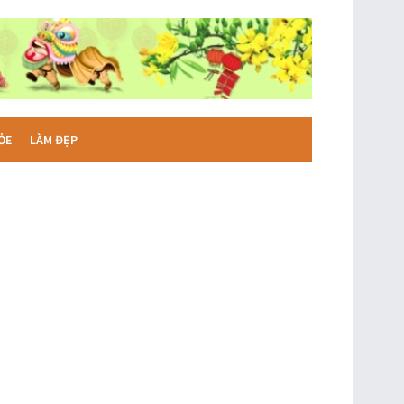
ỎE
LÀM ĐẸP