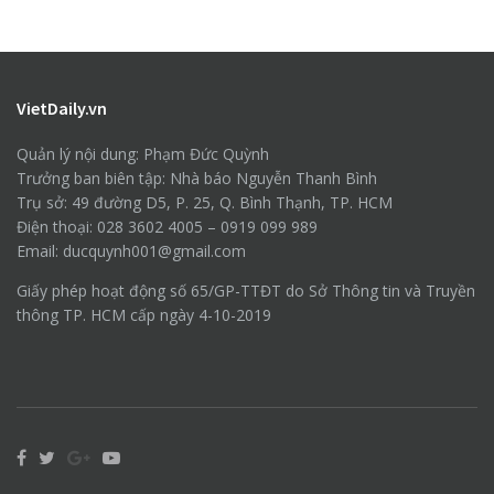
VietDaily.vn
Quản lý nội dung: Phạm Đức Quỳnh
Trưởng ban biên tập: Nhà báo Nguyễn Thanh Bình
Trụ sở: 49 đường D5, P. 25, Q. Bình Thạnh, TP. HCM
Điện thoại: 028 3602 4005 – 0919 099 989
Email: ducquynh001@gmail.com
Giấy phép hoạt động số 65/GP-TTĐT do Sở Thông tin và Truyền
thông TP. HCM cấp ngày 4-10-2019