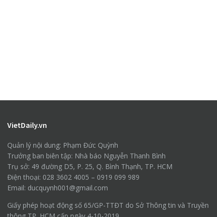
VietDaily.vn
Quản lý nội dung: Phạm Đức Quỳnh
Trưởng ban biên tập: Nhà báo Nguyễn Thanh Bình
Trụ sở: 49 đường D5, P. 25, Q. Bình Thạnh, TP. HCM
Điện thoại: 028 3602 4005 – 0919 099 989
Email: ducquynh001@gmail.com
Giấy phép hoạt động số 65/GP-TTĐT do Sở Thông tin và Truyền
thông TP. HCM cấp ngày 4-10-2019