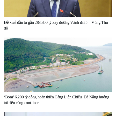
Đề xuất đầu tư gần 288.300 tỷ xây đường Vành đai 5 – Vùng Thủ
đô
‘Bơm’ 6.200 tỷ đồng hoàn thiện Cảng Liên Chiểu, Đà Nẵng hướng
tới siêu cảng container