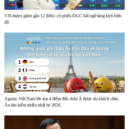
VN-Index giảm gần 12 điểm, cổ phiếu DGC bất ngờ tăng kịch biên
độ
Agoda: Việt Nam lên top 4 điểm đến châu Á được du khách châu
Âu tìm kiếm nhiều nhất hè 2026