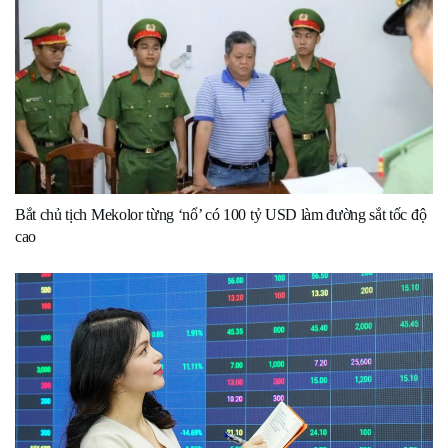
Bắt chủ tịch Mekolor từng ‘nổ’ có 100 tỷ USD làm đường sắt tốc độ
cao