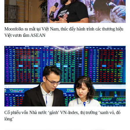
Moonfolks ra mắt tại Việt Nam, thúc đẩy hành trình các thương hiệu
Việt vươn tầm ASEAN
Cổ phiếu vốn Nhà nước ‘gánh’ VN-Index, thị trường ‘xanh vỏ, đỏ
lòng’