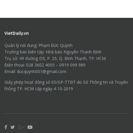
VietDaily.vn
Quản lý nội dung: Phạm Đức Quỳnh
Trưởng ban biên tập: Nhà báo Nguyễn Thanh Bình
Trụ sở: 49 đường D5, P. 25, Q. Bình Thạnh, TP. HCM
Điện thoại: 028 3602 4005 – 0919 099 989
Email: ducquynh001@gmail.com
Giấy phép hoạt động số 65/GP-TTĐT do Sở Thông tin và Truyền
thông TP. HCM cấp ngày 4-10-2019