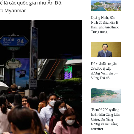
ể là các quốc gia như Ấn Độ,
 và Myanmar.
Quảng Ninh, Bắc
Ninh đủ điều kiện là
thành phố trực thuộc
Trung ương
Đề xuất đầu tư gần
288.300 tỷ xây
đường Vành đai 5 –
Vùng Thủ đô
‘Bơm’ 6.200 tỷ đồng
hoàn thiện Cảng Liên
Chiểu, Đà Nẵng
hướng tới siêu cảng
container