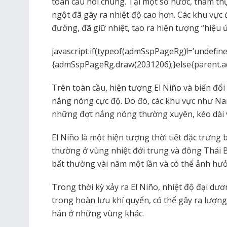
toàn cầu nói chung. Tại một số nước, thảm th
ngột đã gây ra nhiệt độ cao hơn. Các khu vực 
đường, đã giữ nhiệt, tạo ra hiện tượng “hiệu ứ
javascript:if(typeof(admSspPageRg)!=’undefine
{admSspPageRg.draw(2031206);}else{parent.
Trên toàn cầu, hiện tượng El Niño và biến đổi
nắng nóng cực độ. Do đó, các khu vực như N
những đợt nắng nóng thường xuyên, kéo dài v
El Niño là một hiện tượng thời tiết đặc trưng
thường ở vùng nhiệt đới trung và đông Thái 
bất thường vài năm một lần và có thể ảnh hưởn
Trong thời kỳ xảy ra El Niño, nhiệt độ đại dư
trong hoàn lưu khí quyển, có thể gây ra lượn
hán ở những vùng khác.