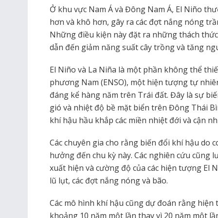
Ở khu vực Nam Á và Đông Nam Á, El Niño thư
hơn và khô hơn, gây ra các đợt nắng nóng trầm
Những điều kiện này đặt ra những thách thứ
dẫn đến giảm năng suất cây trồng và tăng ngu
El Niño và La Niña là một phần không thể thi
phương Nam (ENSO), một hiện tượng tự nhiên
đáng kể hàng năm trên Trái đất. Đây là sự biế
gió và nhiệt độ bề mặt biển trên Đông Thái 
khí hậu hầu khắp các miền nhiệt đới và cận nhi
Các chuyên gia cho rằng biến đổi khí hậu do 
hưởng đến chu kỳ này. Các nghiên cứu cũng lư
xuất hiện và cường độ của các hiện tượng El 
lũ lụt, các đợt nắng nóng và bão.
Các mô hình khí hậu cũng dự đoán rằng hiện t
khoảng 10 năm một lần thay vì 20 năm một lần