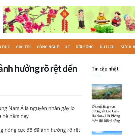
O DỤC
GIẢI TRÍ
CÔNG NGHỆ
XE
ĐỜI SỐNG
DU LỊCH
SỨC KH
ảnh hưởng rõ rệt đến
Tin cập nhật
Đề xuất tăng vốn
ông Nam Á là nguyên nhân gây lo
đường sắt Lào Cai –
a hè năm nay.
Hà Nội – Hải Phòng
thêm 86.108 tỷ đồng
ng nóng cực độ đã ảnh hưởng rõ rệt