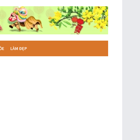
ỎE
LÀM ĐẸP