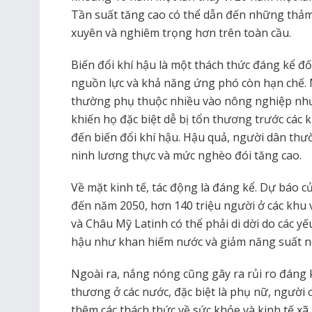
Tần suất tăng cao có thể dẫn đến những thảm 
xuyên và nghiêm trọng hơn trên toàn cầu.
Biến đổi khí hậu là một thách thức đáng kể đố
nguồn lực và khả năng ứng phó còn hạn chế. 
thường phụ thuộc nhiều vào nông nghiệp như 
khiến họ đặc biệt dễ bị tổn thương trước các k
đến biến đổi khí hậu. Hậu quả, người dân thư
ninh lương thực và mức nghèo đói tăng cao.
Về mặt kinh tế, tác động là đáng kể. Dự báo c
đến năm 2050, hơn 140 triệu người ở các khu
và Châu Mỹ Latinh có thể phải di dời do các yế
hậu như khan hiếm nước và giảm năng suất n
Ngoài ra, nắng nóng cũng gây ra rủi ro đáng 
thương ở các nước, đặc biệt là phụ nữ, người 
thêm các thách thức về sức khỏe và kinh tế xã h