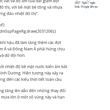
ực vật và độ ẩm của đất giảm đột
2027: Nghỉ 7 ngày
đô thị, với bề mặt bê tông và nhựa
hoặc 10 ngày liên tục
ng đảo nhiệt đô thị”.
d’)
admSspPageRg.draw(2031206);}
 khí hậu đã làm tăng thêm các đợt
am Á và Đông Nam Á phải hứng chịu
à dữ dội hơn.
 bởi nhiệt độ bề mặt nước biển ấm bất
Bình Dương. Hiện tượng này xảy ra
g đến các kiểu thời tiết toàn cầu.
ơng tăng lên dẫn đến những thay đổi
g mưa lớn ở một số vùng này và hạn