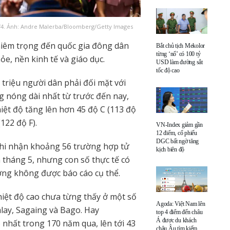
5/4. Ảnh: Andre Malerba/Bloomberg/Getty Images
iêm trọng đến quốc gia đông dân
Bắt chủ tịch Mekolor
từng ‘nổ’ có 100 tỷ
ỏe, nền kinh tế và giáo dục.
USD làm đường sắt
tốc độ cao
triệu người dân phải đối mặt với
 nóng dài nhất từ trước đến nay,
iệt độ tăng lên hơn 45 độ C (113 độ
122 độ F).
VN-Index giảm gần
12 điểm, cổ phiếu
DGC bất ngờ tăng
ghi nhận khoảng 56 trường hợp tử
kịch biên độ
 tháng 5, nhưng con số thực tế có
ờng không được báo cáo cụ thể.
iệt độ cao chưa từng thấy ở một số
Agoda: Việt Nam lên
lay, Sagaing và Bago. Hay
top 4 điểm đến châu
Á được du khách
 nhất trong 170 năm qua, lên tới 43
châu Âu tìm kiếm