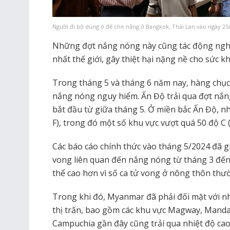
Người đi bộ dùng ô để che nắng ở Bangkok, Thái Lan vào ngày 2
Những đợt nắng nóng này cũng tác động ngh
nhất thế giới, gây thiệt hại nặng nề cho sức kh
Trong tháng 5 và tháng 6 năm nay, hàng chục 
nắng nóng nguy hiểm. Ấn Độ trải qua đợt nắng
bắt đầu từ giữa tháng 5. Ở miền bắc Ấn Độ, nh
F), trong đó một số khu vực vượt quá 50 độ C (
Các báo cáo chính thức vào tháng 5/2024 đã 
vong liên quan đến nắng nóng từ tháng 3 đến
thể cao hơn vì số ca tử vong ở nông thôn thư
Trong khi đó, Myanmar đã phải đối mặt với nh
thị trấn, bao gồm các khu vực Magway, Manda
Campuchia gần đây cũng trải qua nhiệt độ cao