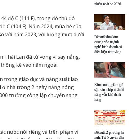
nhiều nhất hè 2026
44 độ C (111 F), trong đó thủ đô
độ C (104 F). Năm 2024, mùa hè của
so với năm 2023, với lượng mưa dưới
Đề xuất đưa kim
cương vào ngành
nghề kinh doanh có
điều kiện như vàng
ân Thái Lan đã tử vong vì say nắng,
 thống kê vào năm ngoái.
 trong giáo dục và năng suất lao
Kim cương giảm giá
ải ở nhà trong 2 ngày nắng nóng
sập sàn, chấp nhận lỗ
.000 trường công lập chuyển sang
nặng vẫn khó thoát
hàng
ác nước nói riêng và trên phạm vi
Đề xuất 2 phương án
nghỉ Tết Nguyên đán