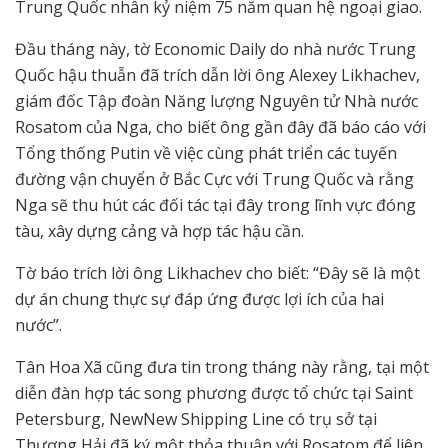
Trung Quốc nhân kỷ niệm 75 năm quan hệ ngoại giao.
Đầu tháng này, tờ Economic Daily do nhà nước Trung
Quốc hậu thuẫn đã trích dẫn lời ông Alexey Likhachev,
giám đốc Tập đoàn Năng lượng Nguyên tử Nhà nước
Rosatom của Nga, cho biết ông gần đây đã báo cáo với
Tổng thống Putin về việc cùng phát triển các tuyến
đường vận chuyển ở Bắc Cực với Trung Quốc và rằng
Nga sẽ thu hút các đối tác tại đây trong lĩnh vực đóng
tàu, xây dựng cảng và hợp tác hậu cần.
Tờ báo trích lời ông Likhachev cho biết: “Đây sẽ là một
dự án chung thực sự đáp ứng được lợi ích của hai
nước”.
Tân Hoa Xã cũng đưa tin trong tháng này rằng, tại một
diễn đàn hợp tác song phương được tổ chức tại Saint
Petersburg, NewNew Shipping Line có trụ sở tại
Thượng Hải đã ký một thỏa thuận với Rosatom để liên