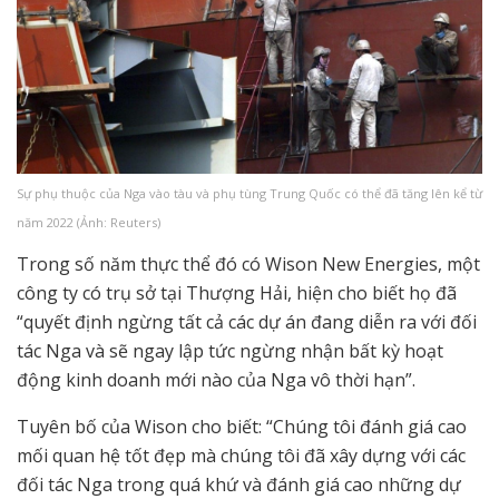
Sự phụ thuộc của Nga vào tàu và phụ tùng Trung Quốc có thể đã tăng lên kể từ
năm 2022 (Ảnh: Reuters)
Trong số năm thực thể đó có Wison New Energies, một
công ty có trụ sở tại Thượng Hải, hiện cho biết họ đã
“quyết định ngừng tất cả các dự án đang diễn ra với đối
tác Nga và sẽ ngay lập tức ngừng nhận bất kỳ hoạt
động kinh doanh mới nào của Nga vô thời hạn”.
Tuyên bố của Wison cho biết: “Chúng tôi đánh giá cao
mối quan hệ tốt đẹp mà chúng tôi đã xây dựng với các
đối tác Nga trong quá khứ và đánh giá cao những dự