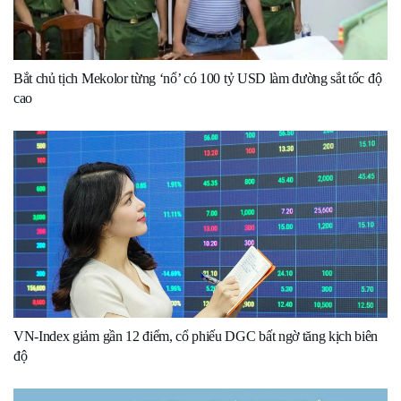
Bắt chủ tịch Mekolor từng ‘nổ’ có 100 tỷ USD làm đường sắt tốc độ
cao
VN-Index giảm gần 12 điểm, cổ phiếu DGC bất ngờ tăng kịch biên
độ