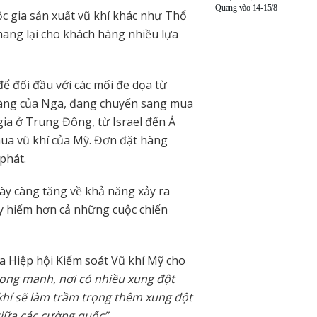
Quang vào 14-15/8
ốc gia sản xuất vũ khí khác như Thổ
mang lại cho khách hàng nhiều lựa
ể đối đầu với các mối đe dọa từ
hàng của Nga, đang chuyển sang mua
gia ở Trung Đông, từ Israel đến Ả
mua vũ khí của Mỹ. Đơn đặt hàng
phát.
gày càng tăng về khả năng xảy ra
uy hiểm hơn cả những cuộc chiến
ủa Hiệp hội Kiểm soát Vũ khí Mỹ cho
mong manh, nơi có nhiều xung đột
 khí sẽ làm trầm trọng thêm xung đột
giữa các cường quốc”.