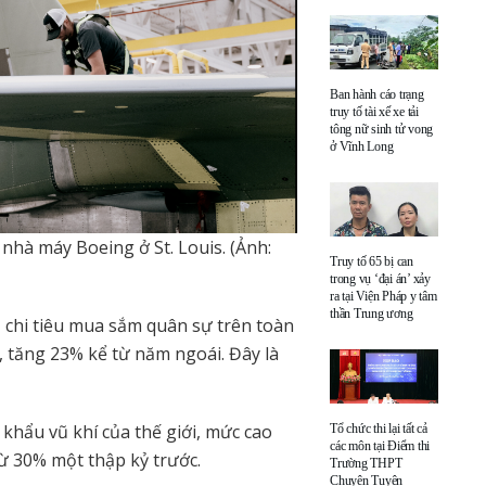
Ban hành cáo trạng
truy tố tài xế xe tải
tông nữ sinh tử vong
ở Vĩnh Long
nhà máy Boeing ở St. Louis. (Ảnh:
Truy tố 65 bị can
trong vụ ‘đại án’ xảy
ra tại Viện Pháp y tâm
thần Trung ương
 chi tiêu mua sắm quân sự trên toàn
i, tăng 23% kể từ năm ngoái. Đây là
hẩu vũ khí của thế giới, mức cao
Tổ chức thi lại tất cả
các môn tại Điểm thi
từ 30% một thập kỷ trước.
Trường THPT
Chuyên Tuyên