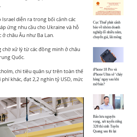
.
Israel diễn ra trong bối cảnh các
Cục Thuế phát cảnh
đáp ứng nhu cầu cho Ukraine và hỗ
báo về nhóm doanh
nghiệp lỗ nhiều năm,
c ở châu Âu như Ba Lan.
chuyển giá, lãi mỏng
 chờ xử lý từ các đồng minh ở châu
Trung Quốc.
iPhone 18 Pro và
olm, chi tiêu quân sự trên toàn thế
iPhone Ultra sẽ ‘cháy
i phí khác, đạt 2,2 nghìn tỷ USD, mức
hàng’ ngay sau khi
mở bán?
Bảo lưu nguyện
vọng, xét tuyển riêng
328 thí sinh Tuyên
Quang sau thi lại