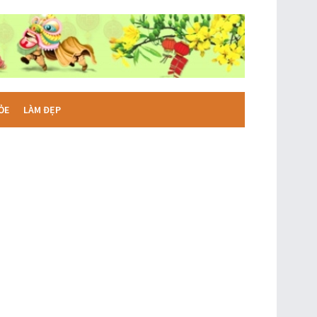
ỎE
LÀM ĐẸP