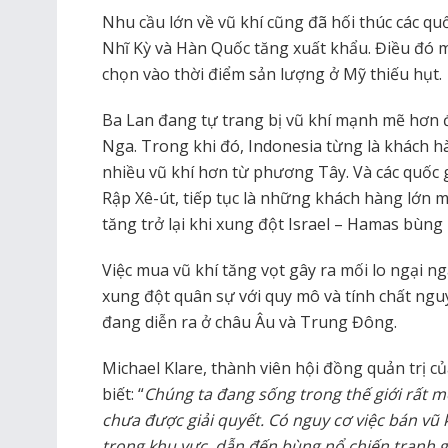
Nhu cầu lớn về vũ khí cũng đã hối thúc các qu
Nhĩ Kỳ và Hàn Quốc tăng xuất khẩu. Điều đó 
chọn vào thời điểm sản lượng ở Mỹ thiếu hụt.
Ba Lan đang tự trang bị vũ khí mạnh mẽ hơn đ
Nga. Trong khi đó, Indonesia từng là khách 
nhiều vũ khí hơn từ phương Tây. Và các quốc 
Rập Xê-út, tiếp tục là những khách hàng lớn 
tăng trở lại khi xung đột Israel – Hamas bùng 
Việc mua vũ khí tăng vọt gây ra mối lo ngại n
xung đột quân sự với quy mô và tính chất ng
đang diễn ra ở châu Âu và Trung Đông.
Michael Klare, thành viên hội đồng quản trị c
biết: “
Chúng ta đang sống trong thế giới rất 
chưa được giải quyết. Có nguy cơ việc bán vũ
trong khu vực, dẫn đến bùng nổ chiến tranh 