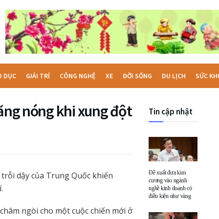
O DỤC
GIẢI TRÍ
CÔNG NGHỆ
XE
ĐỜI SỐNG
DU LỊCH
SỨC KH
tăng nóng khi xung đột
Tin cập nhật
Đề xuất đưa kim
 trỗi dậy của Trung Quốc khiến
cương vào ngành
.
nghề kinh doanh có
điều kiện như vàng
 châm ngòi cho một cuộc chiến mới ở