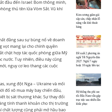
ắt đầu đến Israel: Bom thông minh,
phòng thủ tên lửa Vòm Sắt. Vũ khí
Kim cương giảm giá
sập sàn, chấp nhận lỗ
nặng vẫn khó thoát
hàng
nhất đằng sau sự bùng nổ về doanh
g vọt mang lại cho chính quyền
ắt chặt hợp tác quốc phòng giữa Mỹ
Đề xuất 2 phương án
nghỉ Tết Nguyên đán
các nước. Tuy nhiên, điều này cũng
2027: Nghỉ 7 ngày
mới, nguy cơ leo thang các cuộc
hoặc 10 ngày liên tục
mas, xung đột Nga – Ukraine và mối
iới đổ xô mua máy bay chiến đấu,
Hệ thống thu phí cao
tốc Bắc-Nam vẫn gặp
hiết bị sát thương khác. Sự thay đổi
trục trặc sau nhiều lần
ng tính thanh khoản cho thị trường
khắc phục
khí chất lượng cũng phải mở hầu bao