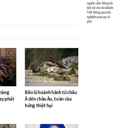
nguồn cảm hứng du
lịch hè cho du khách
Việt thông qua trải
nghiệm pop-up cà
phê
 hàng
Bão lũ hoành hành từ châu
ay phát
Á đến châu Âu, toàn cầu
hứng thiệt hại