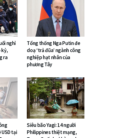
uổi nghỉ
Tổng thống Nga Putin đe
 kỷ,
doạ ‘trả đũa’ ngành công
g ra
nghiệp hạt nhân của
phương Tây
công
Siêu bão Yagi: 14 người
ỷ USD tại
Philippines thiệt mạng,