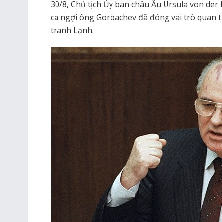
30/8, Chủ tịch Ủy ban châu Âu Ursula von der 
ca ngợi ông Gorbachev đã đóng vai trò quan t
tranh Lạnh.