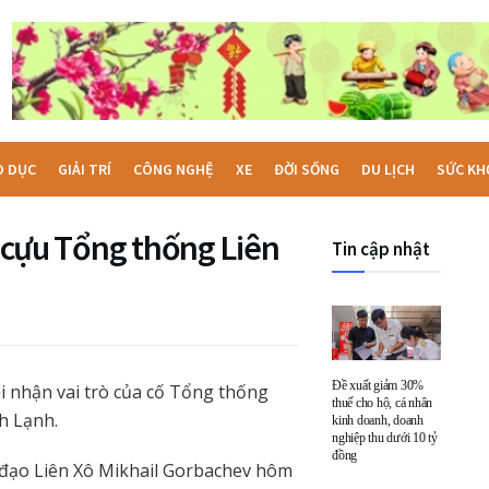
O DỤC
GIẢI TRÍ
CÔNG NGHỆ
XE
ĐỜI SỐNG
DU LỊCH
SỨC KH
a cựu Tổng thống Liên
Tin cập nhật
Đề xuất giảm 30%
i nhận vai trò của cố Tổng thống
thuế cho hộ, cá nhân
h Lạnh.
kinh doanh, doanh
nghiệp thu dưới 10 tỷ
đồng
h đạo Liên Xô Mikhail Gorbachev hôm