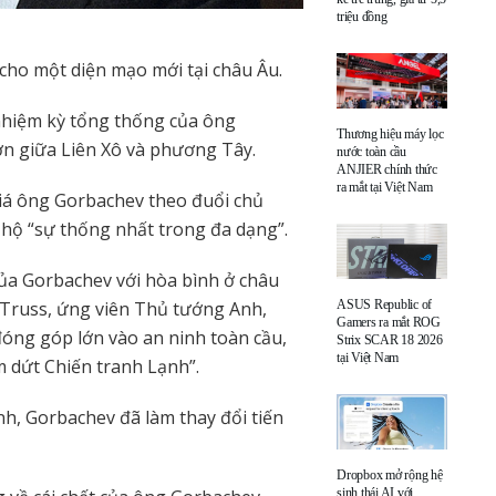
triệu đồng
ho một diện mạo mới tại châu Âu.
nhiệm kỳ tổng thống của ông
Thương hiệu máy lọc
n giữa Liên Xô và phương Tây.
nước toàn cầu
ANJIER chính thức
ra mắt tại Việt Nam
iá ông Gorbachev theo đuổi chủ
 hộ “sự thống nhất trong đa dạng”.
ủa Gorbachev với hòa bình ở châu
ASUS Republic of
z Truss, ứng viên Thủ tướng Anh,
Gamers ra mắt ROG
óng góp lớn vào an ninh toàn cầu,
Strix SCAR 18 2026
tại Việt Nam
m dứt Chiến tranh Lạnh”.
nh, Gorbachev đã làm thay đổi tiến
Dropbox mở rộng hệ
sinh thái AI với