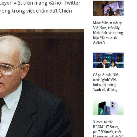
Leyen viết trên mạng xã hội Twitter
rọng trong việc chấm dứt Chiến
Moonfolks ra mắt tại
Việt Nam, thúc đẩy
hành trình các thương
hiệu Việt vươn tầm
ASEAN
Cổ phiếu vốn Nhà
nước ‘gánh’ VN-
Index, thị trường
‘xanh vỏ, đỏ lòng’
Xiaomi ra mắt
REDMI 17 Series,
pin 7.500mAh, thiết
kế trẻ trung, giá từ 5,5