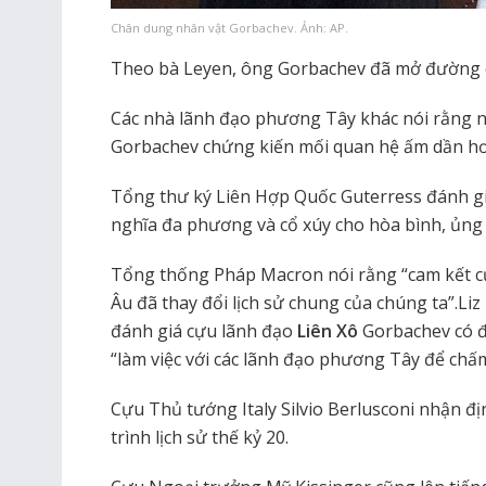
Chân dung nhân vật Gorbachev. Ảnh: AP.
Theo bà Leyen, ông Gorbachev đã mở đường c
Các nhà lãnh đạo phương Tây khác nói rằng 
Gorbachev chứng kiến mối quan hệ ấm dần hơ
Tổng thư ký Liên Hợp Quốc Guterress đánh g
nghĩa đa phương và cổ xúy cho hòa bình, ủng
Tổng thống Pháp Macron nói rằng “cam kết c
Âu đã thay đổi lịch sử chung của chúng ta”.Li
đánh giá cựu lãnh đạo
Liên Xô
Gorbachev có đ
“làm việc với các lãnh đạo phương Tây để chấ
Cựu Thủ tướng Italy Silvio Berlusconi nhận đị
trình lịch sử thế kỷ 20.