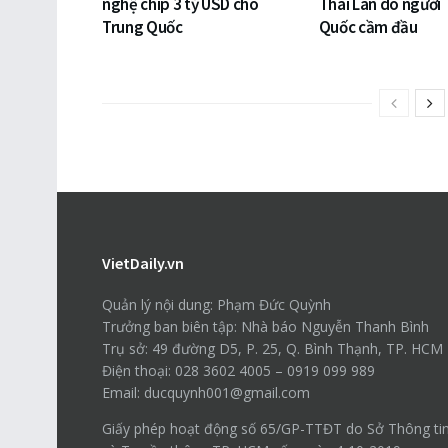
nghệ chip 3 tỷ USD cho
Thái Lan do người
Trung Quốc
Quốc cầm đầu
VietDaily.vn
Quản lý nội dung: Phạm Đức Quỳnh
Trưởng ban biên tập: Nhà báo Nguyễn Thanh Bình
Trụ sở: 49 đường D5, P. 25, Q. Bình Thạnh, TP. HCM
Điện thoại: 028 3602 4005 – 0919 099 989
Email: ducquynh001@gmail.com
Giấy phép hoạt động số 65/GP-TTĐT do Sở Thông ti