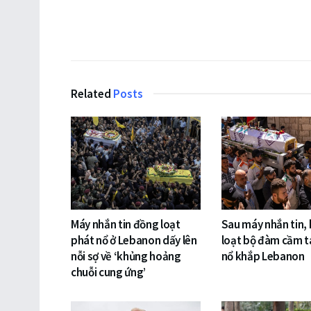
Related
Posts
Máy nhắn tin đồng loạt
Sau máy nhắn tin,
phát nổ ở Lebanon dấy lên
loạt bộ đàm cầm t
nỗi sợ về ‘khủng hoảng
nổ khắp Lebanon
chuỗi cung ứng’