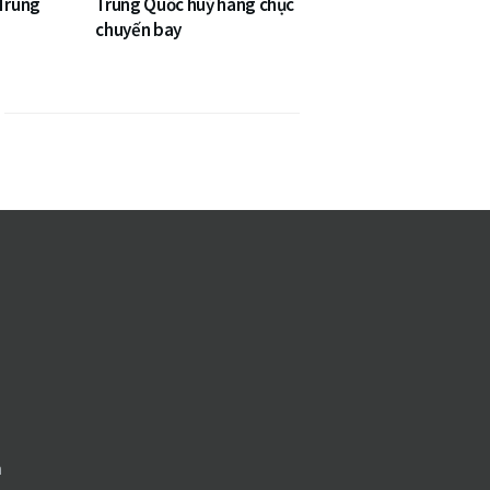
 Trung
Trung Quốc huỷ hàng chục
chuyến bay
n