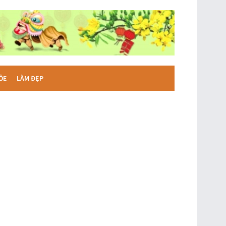
ỎE
LÀM ĐẸP