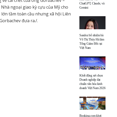
 về cái chết của ông Gorbachev –
ChatGPT, Claude, và
. Nhà ngoại giao kỳ cựu của Mỹ cho
Gemini
 lớn tầm toàn cầu nhưng xã hội Liên
 Gorbachev đưa ra./.
Sandoz bổ nhiệm bà
Võ Thị Thúy Hà làm
Tổng Giám Đốc tại
Việt Nam
Khởi động xét chọn
Doanh nghiệp đạt
chuẩn văn hóa kinh
doanh Việt Nam 2026
Booking.com khơi