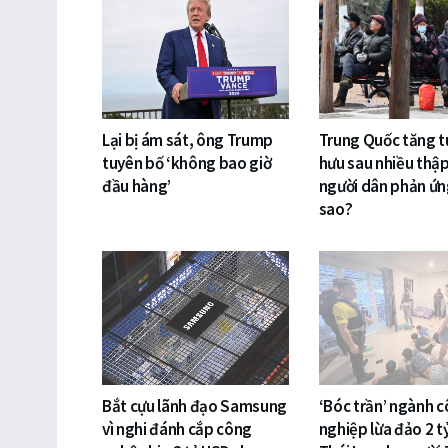
Lại bị ám sát, ông Trump
Trung Quốc tăng t
tuyên bố ‘không bao giờ
hưu sau nhiều thập
đầu hàng’
người dân phản ứn
sao?
Bắt cựu lãnh đạo Samsung
‘Bóc trần’ ngành 
vì nghi đánh cắp công
nghiệp lừa đảo 2 t