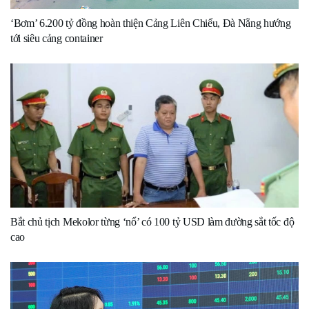
‘Bơm’ 6.200 tỷ đồng hoàn thiện Cảng Liên Chiểu, Đà Nẵng hướng
tới siêu cảng container
Bắt chủ tịch Mekolor từng ‘nổ’ có 100 tỷ USD làm đường sắt tốc độ
cao