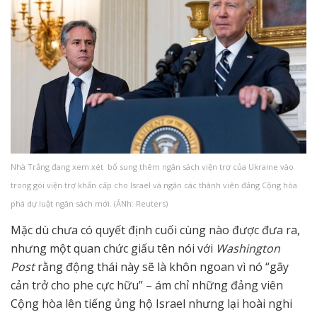
Nhà Trắng đang xem xét bổ sung thêm ngân sách viện trợ của Ukraine vào
trong gói viện trợ khẩn cấp cho Israel và ngăn các thành viên đảng Cộng hòa
phá dự luật ngân sách mới. (ẢNh: Reuters)
Mặc dù chưa có quyết định cuối cùng nào được đưa ra,
nhưng một quan chức giấu tên nói với
Washington
Post
rằng động thái này sẽ là khôn ngoan vì nó “gây
cản trở cho phe cực hữu” – ám chỉ những đảng viên
Cộng hòa lên tiếng ủng hộ Israel nhưng lại hoài nghi