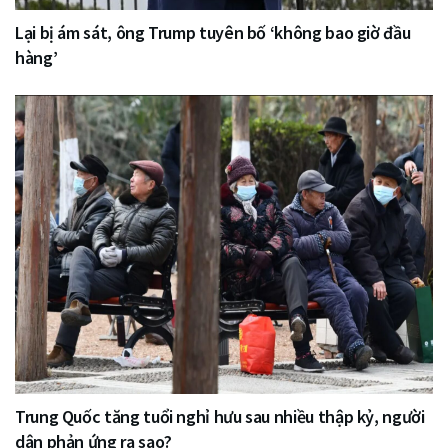
Lại bị ám sát, ông Trump tuyên bố ‘không bao giờ đầu
hàng’
Trung Quốc tăng tuổi nghỉ hưu sau nhiều thập kỷ, người
dân phản ứng ra sao?