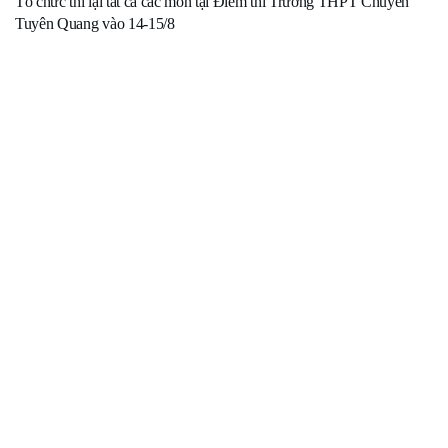
Tổ chức thi lại tất cả các môn tại Điểm thi Trường THPT Chuyên
Tuyên Quang vào 14-15/8