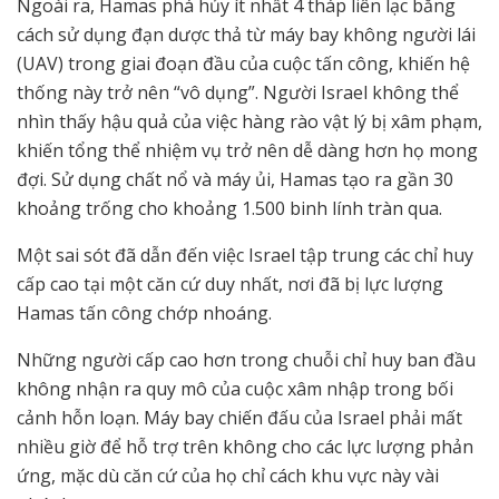
Ngoài ra, Hamas phá hủy ít nhất 4 tháp liên lạc bằng
cách sử dụng đạn dược thả từ máy bay không người lái
(UAV) trong giai đoạn đầu của cuộc tấn công, khiến hệ
thống này trở nên “vô dụng”. Người Israel không thể
nhìn thấy hậu quả của việc hàng rào vật lý bị xâm phạm,
khiến tổng thể nhiệm vụ trở nên dễ dàng hơn họ mong
đợi. Sử dụng chất nổ và máy ủi, Hamas tạo ra gần 30
khoảng trống cho khoảng 1.500 binh lính tràn qua.
Một sai sót đã dẫn đến việc Israel tập trung các chỉ huy
cấp cao tại một căn cứ duy nhất, nơi đã bị lực lượng
Hamas tấn công chớp nhoáng.
Những người cấp cao hơn trong chuỗi chỉ huy ban đầu
không nhận ra quy mô của cuộc xâm nhập trong bối
cảnh hỗn loạn. Máy bay chiến đấu của Israel phải mất
nhiều giờ để hỗ trợ trên không cho các lực lượng phản
ứng, mặc dù căn cứ của họ chỉ cách khu vực này vài