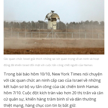
Các quan chức Israel giải thích những sai sót quan trọng về an ninh và hoạt
động đã khiến Israel đối mặt với cuộc tấn công chết người của Hamas.
Trong bài báo hôm 10/10, New York Times nói chuyện
với các quan chức an ninh cấp cao của Israel về những
kết luận sơ bộ vụ tấn công của các chiến binh Hamas
hôm 7/10. Cuộc đột kích tràn vào hơn 20 thị trấn và căn
cứ quân sự, khiến hàng trăm binh sĩ và dân thường
thiệt mạng, hàng chục con tin bị bắt giữ.