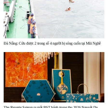
Đà Nẵng: Cứu được 2 trong số 4 người bị sóng cuốn tại Mũi Nghê
The Reverie Saigon ra mắt BST bánh trung thu 2026 Nguyệt Dạ