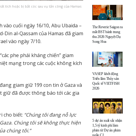
mất tích hoặc bị bắt cóc sau vụ tấn công của Hamas
h vào cuối ngày 16/10, Abu Ubaida –
The Reverie Saigon ra
mắt BST bánh trung
 ad-Din al-Qassam của Hamas đã giam
thu 2026 Nguyệt Dạ
rael vào ngày 7/10.
Song Hoa
 “các phe phái kháng chiến” giam
thiệt mạng trong các cuộc không kích
VASEP khởi động
Triển lãm Thủy sản
Quốc tế VIETFISH
 đang giam giữ 199 con tin ở Gaza và
2026
 giữ đã được thông báo tới các gia
 cho biết:
“Chúng tôi đang nỗ lực
5 dự án xuất sắc nhận
ở Gaza. Chúng tôi sẽ không thực hiện
1,5 tỷ kinh phí làm
a chúng tôi.”
phim từ Dự án phim
ngắn CJ