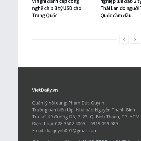
vì nghi đánh cắp công
nghiệp lừa đảo 2 t
nghệ chip 3 tỷ USD cho
Thái Lan do người
Trung Quốc
Quốc cầm đầu
VietDaily.vn
Quản lý nội dung: Phạm Đức Quỳnh
Trưởng ban biên tập: Nhà báo Nguyễn Thanh Bình
Trụ sở: 49 đường D5, P. 25, Q. Bình Thạnh, TP. HCM
Điện thoại: 028 3602 4005 – 0919 099 989
Email: ducquynh001@gmail.com