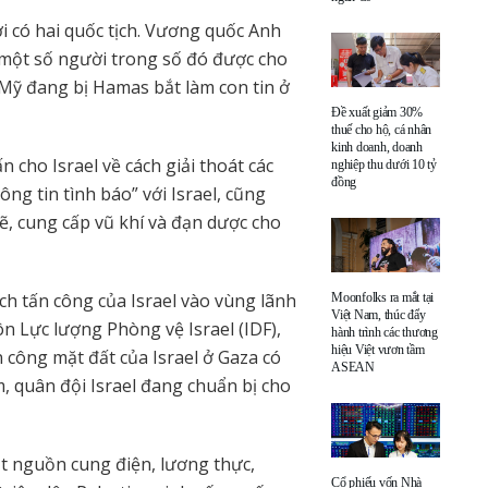
i có hai quốc tịch. Vương quốc Anh
 một số người trong số đó được cho
 Mỹ đang bị Hamas bắt làm con tin ở
Đề xuất giảm 30%
thuế cho hộ, cá nhân
kinh doanh, doanh
 cho Israel về cách giải thoát các
nghiệp thu dưới 10 tỷ
đồng
ông tin tình báo” với Israel, cũng
, cung cấp vũ khí và đạn dược cho
ạch tấn công của Israel vào vùng lãnh
Moonfolks ra mắt tại
Việt Nam, thúc đẩy
 Lực lượng Phòng vệ Israel (IDF),
hành trình các thương
hiệu Việt vươn tầm
 công mặt đất của Israel ở Gaza có
ASEAN
, quân đội Israel đang chuẩn bị cho
ắt nguồn cung điện, lương thực,
Cổ phiếu vốn Nhà