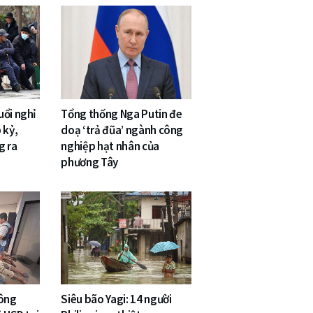
uổi nghỉ
Tổng thống Nga Putin đe
 kỷ,
doạ ‘trả đũa’ ngành công
g ra
nghiệp hạt nhân của
phương Tây
công
Siêu bão Yagi: 14 người