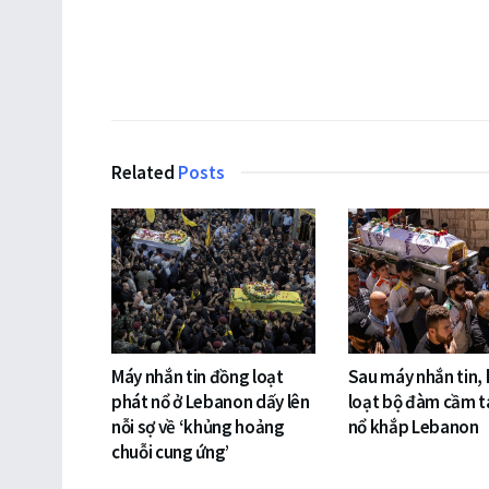
Related
Posts
Máy nhắn tin đồng loạt
Sau máy nhắn tin,
phát nổ ở Lebanon dấy lên
loạt bộ đàm cầm t
nỗi sợ về ‘khủng hoảng
nổ khắp Lebanon
chuỗi cung ứng’