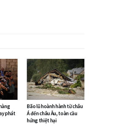
 hàng
Bão lũ hoành hành từ châu
ay phát
Á đến châu Âu, toàn cầu
hứng thiệt hại