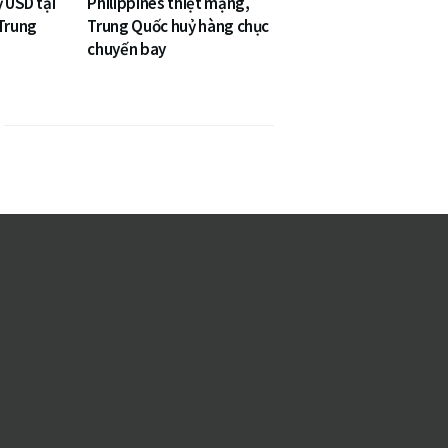
ỷ USD tại
Philippines thiệt mạng,
 Trung
Trung Quốc huỷ hàng chục
chuyến bay