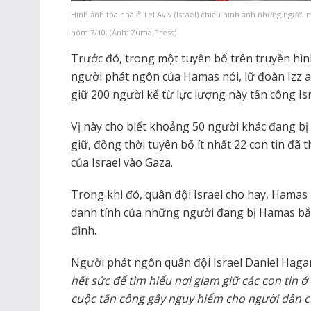
Hình ảnh tòa nhà ở Tel Aviv (Israel) chiếu hình ảnh những người 
hôm 7/10. (Ảnh: Zuma Press)
Trước đó, trong một tuyên bố trên truyền hìn
người phát ngôn của Hamas nói, lữ đoàn Izz
giữ 200 người kể từ lực lượng này tấn công Is
Vị này cho biết khoảng 50 người khác đang bị
giữ, đồng thời tuyên bố ít nhất 22 con tin đã 
của Israel vào Gaza.
Trong khi đó, quân đội Israel cho hay, Hamas
danh tính của những người đang bị Hamas bắt
đình.
Người phát ngôn quân đội Israel Daniel Hagari
hết sức để tìm hiểu nơi giam giữ các con tin 
cuộc tấn công gây nguy hiểm cho người dân củ