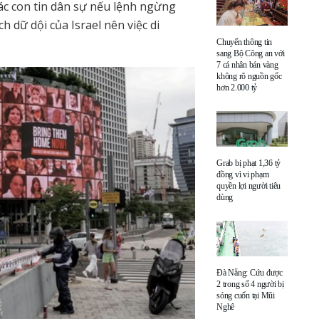
các con tin dân sự nếu lệnh ngừng
ch dữ dội của Israel nên việc di
Chuyển thông tin
sang Bộ Công an với
7 cá nhân bán vàng
không rõ nguồn gốc
hơn 2.000 tỷ
Grab bị phạt 1,36 tỷ
đồng vì vi phạm
quyền lợi người tiêu
dùng
Đà Nẵng: Cứu được
2 trong số 4 người bị
sóng cuốn tại Mũi
Nghê