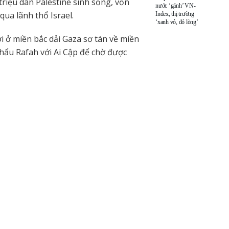
 triệu dân Palestine sinh sống, vốn
nước ‘gánh’ VN-
qua lãnh thổ Israel.
Index, thị trường
‘xanh vỏ, đỏ lòng’
i ở miền bắc dải Gaza sơ tán về miền
hẩu Rafah với Ai Cập để chờ được