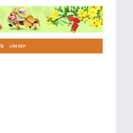
ỎE
LÀM ĐẸP