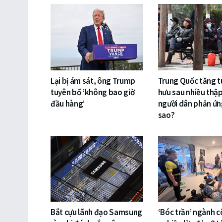
Lại bị ám sát, ông Trump
Trung Quốc tăng t
tuyên bố ‘không bao giờ
hưu sau nhiều thập
đầu hàng’
người dân phản ứn
sao?
Bắt cựu lãnh đạo Samsung
‘Bóc trần’ ngành 