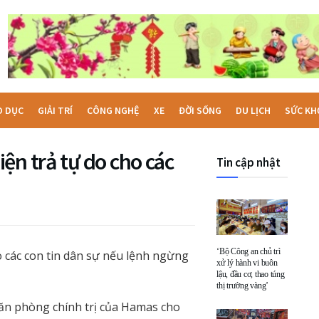
O DỤC
GIẢI TRÍ
CÔNG NGHỆ
XE
ĐỜI SỐNG
DU LỊCH
SỨC KH
ện trả tự do cho các
Tin cập nhật
‘Bộ Công an chủ trì
o các con tin dân sự nếu lệnh ngừng
xử lý hành vi buôn
lậu, đầu cơ, thao túng
thị trường vàng’
n phòng chính trị của Hamas cho