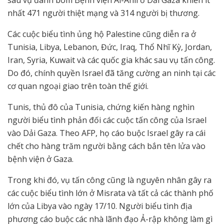
sau vụ đánh bom Bệnh viện Al-Ahli ở Dải Gaza khiến ít
nhất 471 người thiệt mạng và 314 người bị thương.
Các cuộc biểu tình ủng hộ Palestine cũng diễn ra ở
Tunisia, Libya, Lebanon, Đức, Iraq, Thổ Nhĩ Kỳ, Jordan,
Iran, Syria, Kuwait và các quốc gia khác sau vụ tấn công.
Do đó, chính quyền Israel đã tăng cường an ninh tại các
cơ quan ngoại giao trên toàn thế giới.
Tunis, thủ đô của Tunisia, chứng kiến hàng nghìn
người biểu tình phản đối các cuộc tấn công của Israel
vào Dải Gaza. Theo AFP, họ cáo buộc Israel gây ra cái
chết cho hàng trăm người bằng cách bắn tên lửa vào
bệnh viện ở Gaza.
Trong khi đó, vụ tấn công cũng là nguyên nhân gây ra
các cuộc biểu tình lớn ở Misrata và tất cả các thành phố
lớn của Libya vào ngày 17/10. Người biểu tình địa
phương cáo buộc các nhà lãnh đạo Ả-rập không làm gì