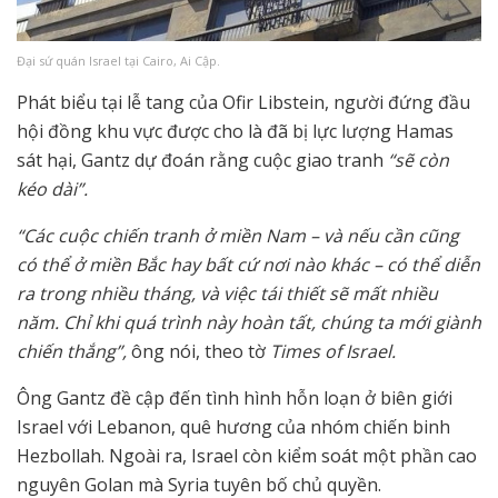
Đại sứ quán Israel tại Cairo, Ai Cập.
Phát biểu tại lễ tang của Ofir Libstein, người đứng đầu
hội đồng khu vực được cho là đã bị lực lượng Hamas
sát hại, Gantz dự đoán rằng cuộc giao tranh
“sẽ còn
kéo dài”.
“Các cuộc chiến tranh ở miền Nam – và nếu cần cũng
có thể ở miền Bắc hay bất cứ nơi nào khác – có thể diễn
ra trong nhiều tháng, và việc tái thiết sẽ mất nhiều
năm. Chỉ khi quá trình này hoàn tất, chúng ta mới giành
chiến thắng”,
ông nói, theo tờ
Times of Israel.
Ông Gantz đề cập đến tình hình hỗn loạn ở biên giới
Israel với Lebanon, quê hương của nhóm chiến binh
Hezbollah. Ngoài ra, Israel còn kiểm soát một phần cao
nguyên Golan mà Syria tuyên bố chủ quyền.