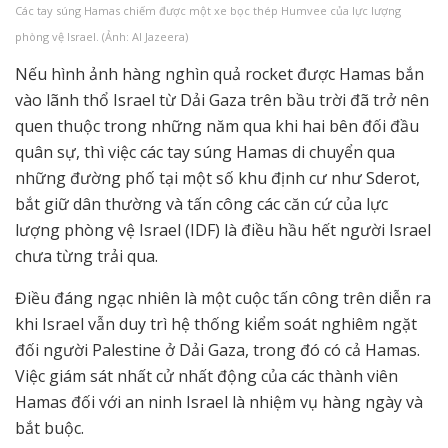
Các tay súng Hamas chiếm được một xe bọc thép Humvee của lực lượng
phòng vệ Israel. (Ảnh: Al Jazeera)
Nếu hình ảnh hàng nghìn quả rocket được Hamas bắn
vào lãnh thổ Israel từ Dải Gaza trên bầu trời đã trở nên
quen thuộc trong những năm qua khi hai bên đối đầu
quân sự, thì việc các tay súng Hamas di chuyển qua
những đường phố tại một số khu định cư như Sderot,
bắt giữ dân thường và tấn công các căn cứ của lực
lượng phòng vệ Israel (IDF) là điều hầu hết người Israel
chưa từng trải qua.
Điều đáng ngạc nhiên là một cuộc tấn công trên diễn ra
khi Israel vẫn duy trì hệ thống kiểm soát nghiêm ngặt
đối người Palestine ở Dải Gaza, trong đó có cả Hamas.
Việc giám sát nhất cử nhất động của các thành viên
Hamas đối với an ninh Israel là nhiệm vụ hàng ngày và
bắt buộc.