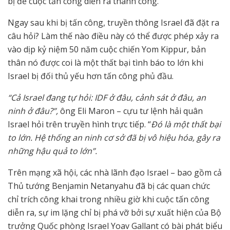
bị để cuộc tấn công diễn ra thành công.
Ngay sau khi bị tấn công, truyền thông Israel đã đặt ra
câu hỏi? Làm thế nào điều này có thể được phép xảy ra
vào dịp kỷ niệm 50 năm cuộc chiến Yom Kippur, bản
thân nó được coi là một thất bại tình báo to lớn khi
Israel bị đối thủ yếu hơn tấn công phủ đầu.
“Cả Israel đang tự hỏi: IDF ở đâu, cảnh sát ở đâu, an
ninh ở đâu?”,
ông Eli Maron – cựu tư lệnh hải quân
Israel hỏi trên truyền hình trực tiếp. “
Đó là một thất bại
to lớn. Hệ thống an ninh cơ sở đã bị vô hiệu hóa, gây ra
những hậu quả to lớn”.
Trên mạng xã hội, các nhà lãnh đạo Israel – bao gồm cả
Thủ tướng Benjamin Netanyahu đã bị các quan chức
chỉ trích công khai trong nhiều giờ khi cuộc tấn công
diễn ra, sự im lặng chỉ bị phá vỡ bởi sự xuất hiện của Bộ
trưởng Quốc phòng Israel Yoav Gallant có bài phát biểu