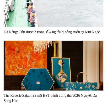
Đà Nẵng: Cứu được 2 trong số 4 người bị sóng cuốn tại Mũi Nghê
The Reverie Saigon ra mắt BST bánh trung thu 2026 Nguyệt Dạ
Song Hoa